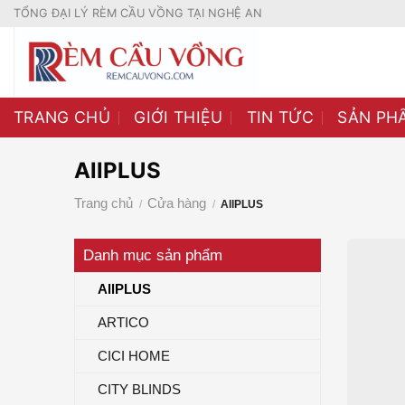
Skip
TỔNG ĐẠI LÝ RÈM CẦU VỒNG TẠI NGHỆ AN
to
content
TRANG CHỦ
GIỚI THIỆU
TIN TỨC
SẢN PH
AllPLUS
Trang chủ
Cửa hàng
/
/
AllPLUS
Danh mục sản phẩm
AllPLUS
ARTICO
CICI HOME
CITY BLINDS