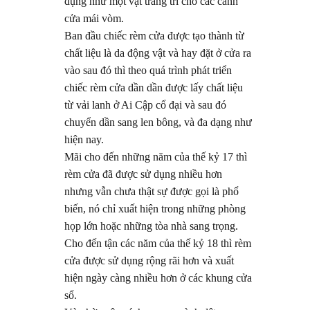
dụng như một vật trang trí cho các cánh
cửa mái vòm.
Ban đầu chiếc rèm cửa được tạo thành từ
chất liệu là da động vật và hay đặt ở cửa ra
vào sau đó thì theo quá trình phát triển
chiếc rèm cửa dần dần được lấy chất liệu
từ vải lanh ở Ai Cập cổ đại và sau đó
chuyển dần sang len bông, và đa dạng như
hiện nay.
Mãi cho đến những năm của thế kỷ 17 thì
rèm cửa đã được sử dụng nhiều hơn
nhưng vẫn chưa thật sự được gọi là phổ
biến, nó chỉ xuất hiện trong những phòng
họp lớn hoặc những tòa nhà sang trọng.
Cho đến tận các năm của thế kỷ 18 thì rèm
cửa được sử dụng rộng rãi hơn và xuất
hiện ngày càng nhiều hơn ở các khung cửa
sổ.