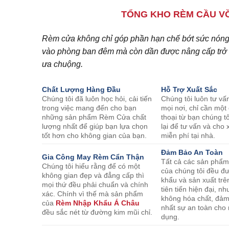
TỔNG KHO RÈM CẦU VỒ
Rèm cửa không chỉ góp phần hạn chế bớt sức nóng c
vào phòng ban đêm mà còn dần được nâng cấp trở t
ưa chuộng.
Chất Lượng Hàng Đầu
Hỗ Trợ Xuất Sắc
Chúng tôi đã luôn học hỏi, cải tiến
Chúng tôi luôn tư vấ
trong việc mang đến cho bạn
mọi nơi, chỉ cần một
những sản phẩm Rèm Cửa chất
thoại từ bạn chúng tô
lượng nhất để giúp bạn lựa chọn
lại để tư vấn và ch
tốt hơn cho không gian của bạn.
miễn phí tại nhà.
Đảm Bảo An Toàn
Gia Công May Rèm Cẩn Thận
Tất cả các sản phẩ
Chúng tôi hiểu rằng để có một
của chúng tôi đều đ
không gian đẹp và đẳng cấp thì
khẩu và sản xuất trê
mọi thứ đều phải chuẩn và chính
tiên tiến hiện đại, 
xác. Chính vì thế mà sản phẩm
không hóa chất, đả
của
Rèm Nhập Khẩu Á Châu
nhất sự an toàn cho
đều sắc nét từ đường kim mũi chỉ.
dụng.