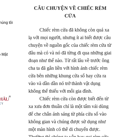
CÂU CHUYỆN VỀ CHIẾC RÈM
CỬA
húng tôi
Chiếc rèm cửa đã không còn quá xa
lạ với mọi người, nhưng ít ai biết được câu
chuyện về nguồn gốc của chiếc rèm cửa từ
đâu mà có và nó đã từng đi qua những giai
 Mật
đoạn như thế nào. Từ rất lâu về trước ông
cha ta đã gắn liền với hình ảnh chiếc rèm
cửa bên những khung cửa sổ hay cửa ra
vào và dần dần nó trở thành vật dụng
không thể thiếu với mỗi gia đình.
Chiếc rèm cửa còn được biết đến từ
xa xưa đơn thuần chỉ là một tấm vải dùng
để che chắn ánh sáng từ phía cửa sổ vào
không gian và chúng được sử dụng như
một màn hình có thê di chuyển được.
Thường thì chúng ta vẫn hay gọi rèm cửa