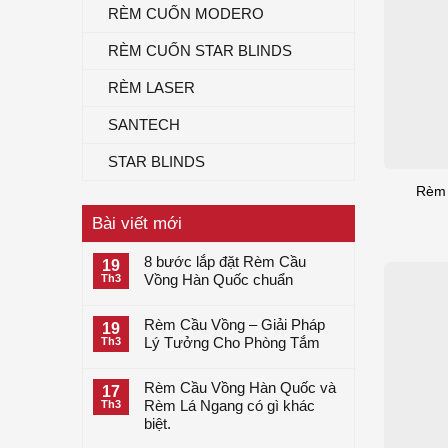
RÈM CUỐN MODERO
RÈM CUỐN STAR BLINDS
RÈM LASER
SANTECH
STAR BLINDS
Rèm 
Bài viết mới
8 bước lắp đặt Rèm Cầu
19
Vồng Hàn Quốc chuẩn
Th3
Rèm Cầu Vồng – Giải Pháp
19
Lý Tưởng Cho Phòng Tắm
Th3
Rèm Cầu Vồng Hàn Quốc và
17
Rèm Lá Ngang có gì khác
Th3
biệt.