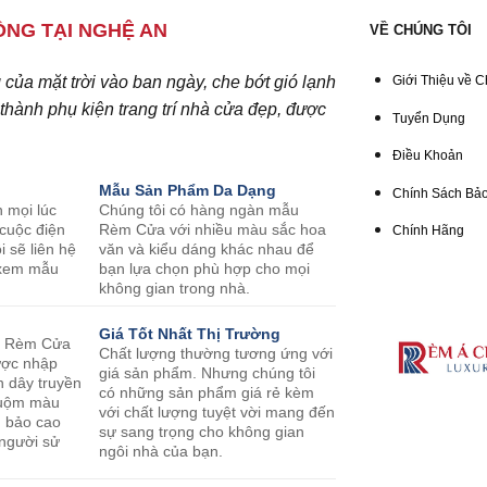
NG TẠI NGHỆ AN
VỀ CHÚNG TÔI
ủa mặt trời vào ban ngày, che bớt gió lạnh
Giới Thiệu về C
hành phụ kiện trang trí nhà cửa đẹp, được
Tuyển Dụng
Điều Khoản
Mẫu Sản Phẩm Da Dạng
Chính Sách Bảo
n mọi lúc
Chúng tôi có hàng ngàn mẫu
 cuộc điện
Rèm Cửa với nhiều màu sắc hoa
Chính Hãng
i sẽ liên hệ
văn và kiểu dáng khác nhau để
o xem mẫu
bạn lựa chọn phù hợp cho mọi
không gian trong nhà.
Giá Tốt Nhất Thị Trường
m Rèm Cửa
Chất lượng thường tương ứng với
ược nhập
giá sản phẩm. Nhưng chúng tôi
n dây truyền
có những sản phẩm giá rẻ kèm
nhuộm màu
với chất lượng tuyệt vời mang đến
m bảo cao
sự sang trọng cho không gian
 người sử
ngôi nhà của bạn.