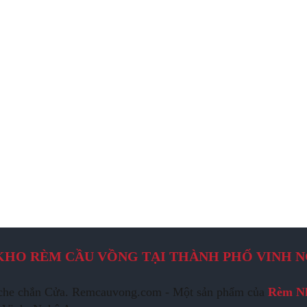
KHO RÈM CẦU VỒNG TẠI THÀNH PHỐ VINH N
rí, che chắn Cửa. Remcauvong.com - Một sản phẩm của
Rèm N