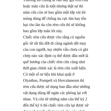
hoặc màn cửa là một nhưng thật sự thì
màn cửa còn sẽ bao gồm một lớp vài lót
mỏng dùng để chống tia cực tím hay tổn
hại cho làn da còn rèm cửa thì sẽ không
bao gồm lớp màn lót này.
Chiếc rèm cửa được cho rằng có nguồn
gốc từ rất lâu đời đi cùng ngành dệt may
của con người, tuy nhiên vẫn chưa có ghi
chép nào xác định cụ thể được đâu mới là
quê hương của chiếc rèm cửa cũng như
thời gian chính xác là rèm cửa xuất hiện.
Có một số tư liệu khi khai quật ở
Olynthus, Pompeli và Herculaneum thì
rèm cửa được sử dụng ban đầu như những
vật dụng dùng để ngăn các phòng lại với
nhau. Và còn từ những năm của thế ký 2
đến thế kỷ 6 thì chiếc rèm cửa lại được sử