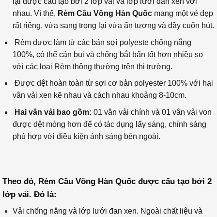
lại được cấu tạo bởi 2 lớp vải và lớp lưới đan xen với
nhau. Vì thế,
Rèm Cầu Vồng Hàn Quốc
mang một vẻ đẹp
rất riêng, vừa sang trọng lại vừa ấn tượng và đầy cuốn hút.
Rèm được làm từ các bản sợi polyeste chống nắng
100%, có thể cản bụi và chống bắt bẩn tốt hơn nhiều so
với các loại Rèm thông thường trên thị trường.
Được dệt hoàn toàn từ sợi cơ bản polyester 100% với hai
vân vải xen kẽ nhau và cách nhau khoảng 8-10cm.
Hai vân vải bao gồm:
01 vân vải chính và 01 vân vải von
được dệt mỏng hơn để có tác dụng lấy sáng, chỉnh sáng
phù hợp với điều kiện ánh sáng bên ngoài.
Theo đó, Rèm Cầu Vồng Hàn Quốc được cấu tạo bởi 2
lớp vải. Đó là:
Vải chống nắng và l
ớp lưới đan xen.
Ngoài chất liệu và