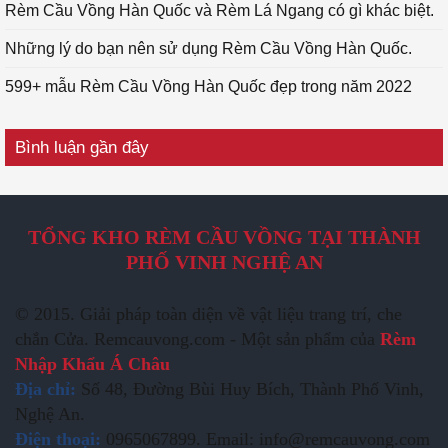
Rèm Cầu Vồng Hàn Quốc và Rèm Lá Ngang có gì khác biệt.
Những lý do bạn nên sử dụng Rèm Cầu Vồng Hàn Quốc.
599+ mẫu Rèm Cầu Vồng Hàn Quốc đẹp trong năm 2022
Bình luận gần đây
TỔNG KHO RÈM CẦU VỒNG TẠI THÀNH
PHỐ VINH NGHỆ AN
© 2015. Giải pháp toàn diện về vật liệu trang trí, che
chắn Cửa. Remcauvong.com - Một sản phẩm của
Rèm
Nhập Khẩu Á Châu
Địa chỉ:
Số 48, Đường Bùi Huy Bích, Thành Phố Vinh,
Nghệ An.
Điện thoại:
0965067899. Email: info@remcauvong.com