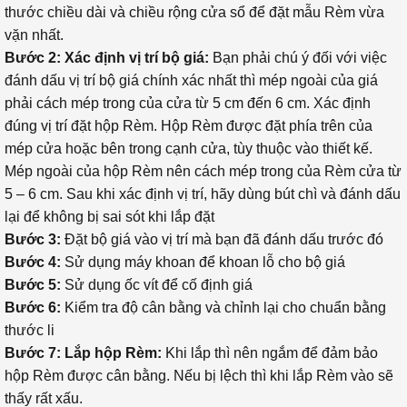
thước chiều dài và chiều rộng cửa sổ để đặt mẫu Rèm vừa
vặn nhất.
Bước 2:
Xác định vị trí bộ giá:
Bạn phải chú ý đối với việc
đánh dấu vị trí bộ giá chính xác nhất thì mép ngoài của giá
phải cách mép trong của cửa từ 5 cm đến 6 cm. Xác định
đúng vị trí đặt hộp Rèm. Hộp Rèm được đặt phía trên của
mép cửa hoặc bên trong cạnh cửa, tùy thuộc vào thiết kế.
Mép ngoài của hộp Rèm nên cách mép trong của Rèm cửa từ
5 – 6 cm. Sau khi xác định vị trí, hãy dùng bút chì và đánh dấu
lại để không bị sai sót khi lắp đặt
Bước 3:
Đặt bộ giá vào vị trí mà bạn đã đánh dấu trước đó
Bước 4:
Sử dụng máy khoan để khoan lỗ cho bộ giá
Bước 5:
Sử dụng ốc vít để cố định giá
Bước 6:
Kiểm tra độ cân bằng và chỉnh lại cho chuẩn bằng
thước li
Bước 7:
Lắp hộp Rèm:
Khi lắp thì nên ngắm để đảm bảo
hộp Rèm được cân bằng. Nếu bị lệch thì khi lắp Rèm vào sẽ
thấy rất xấu.