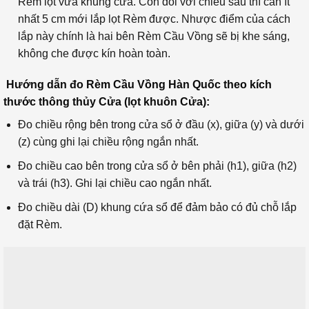
Rèm lọt vừa khung cửa. Còn đối với chiều sâu thì cần ít
nhất 5 cm mới lắp lọt Rèm được. Nhược điểm của cách
lắp này chính là hai bên Rèm Cầu Vồng sẽ bị khe sáng,
không che được kín hoàn toàn.
Hướng dẫn đo Rèm Cầu Vồng Hàn Quốc theo kích
thước thông thủy Cửa (lọt khuôn Cửa):
Đo chiều rộng bên trong cửa sổ ở đầu (x), giữa (y) và dưới
(z) cùng ghi lại chiều rộng ngắn nhất.
Đo chiều cao bên trong cửa sổ ở bên phải (h1), giữa (h2)
và trái (h3). Ghi lại chiều cao ngắn nhất.
Đo chiều dài (D) khung cứa sổ để đảm bảo có đủ chỗ lắp
đặt Rèm.