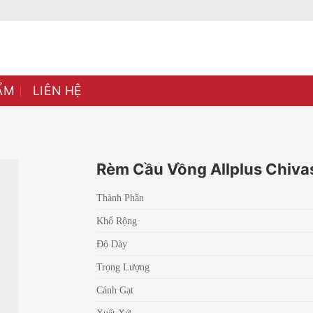
ẨM
LIÊN HỆ
Rèm Cầu Vồng Allplus Chiva
Thành Phần
Khổ Rộng
Độ Dày
Trọng Lượng
Cánh Gạt