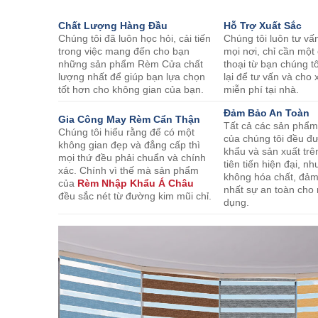
Chất Lượng Hàng Đầu
Hỗ Trợ Xuất Sắc
Chúng tôi đã luôn học hỏi, cải tiến
Chúng tôi luôn tư vấ
trong việc mang đến cho bạn
mọi nơi, chỉ cần một
những sản phẩm Rèm Cửa chất
thoại từ bạn chúng tô
lượng nhất để giúp bạn lựa chọn
lại để tư vấn và ch
tốt hơn cho không gian của bạn.
miễn phí tại nhà.
Đảm Bảo An Toàn
Gia Công May Rèm Cẩn Thận
Tất cả các sản phẩ
Chúng tôi hiểu rằng để có một
của chúng tôi đều đ
không gian đẹp và đẳng cấp thì
khẩu và sản xuất trê
mọi thứ đều phải chuẩn và chính
tiên tiến hiện đại, 
xác. Chính vì thế mà sản phẩm
không hóa chất, đả
của
Rèm Nhập Khẩu Á Châu
nhất sự an toàn cho
đều sắc nét từ đường kim mũi chỉ.
dụng.