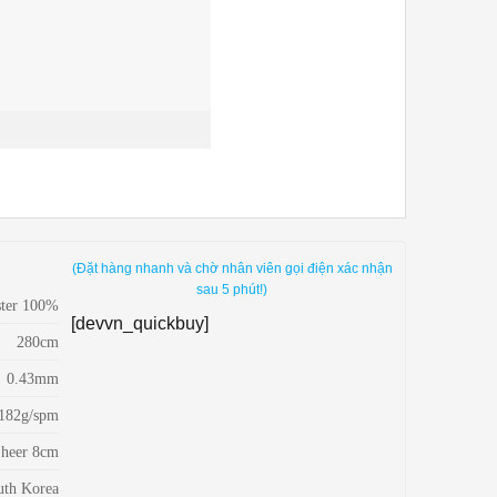
(Đặt hàng nhanh và chờ nhân viên gọi điện xác nhận
sau 5 phút!)
ster 100%
[devvn_quickbuy]
280cm
0.43mm
182g/spm
Sheer 8cm
uth Korea