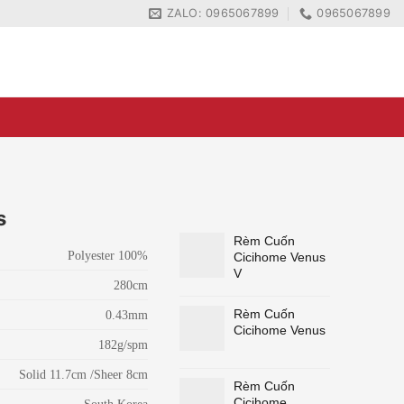
ZALO: 0965067899
0965067899
ZALO: 0965067899
0965067899
s
Rèm Cuốn
Polyester 100%
Cicihome Venus
V
280cm
Rèm Cuốn
0.43mm
Cicihome Venus
182g/spm
Solid 11.7cm /Sheer 8cm
Rèm Cuốn
Cicihome