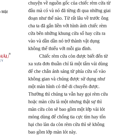
chuyện về nguồn gốc của chiếc rèm cửa từ
đâu mà có và nó đã từng đi qua những giai
 Mật
đoạn như thế nào. Từ rất lâu về trước ông
cha ta đã gắn liền với hình ảnh chiếc rèm
cửa bên những khung cửa sổ hay cửa ra
vào và dần dần nó trở thành vật dụng
không thể thiếu với mỗi gia đình.
Chiếc rèm cửa còn được biết đến từ
xa xưa đơn thuần chỉ là một tấm vải dùng
để che chắn ánh sáng từ phía cửa sổ vào
không gian và chúng được sử dụng như
một màn hình có thê di chuyển được.
Thường thì chúng ta vẫn hay gọi rèm cửa
hoặc màn cửa là một nhưng thật sự thì
màn cửa còn sẽ bao gồm một lớp vài lót
mỏng dùng để chống tia cực tím hay tổn
hại cho làn da còn rèm cửa thì sẽ không
bao gồm lớp màn lót này.