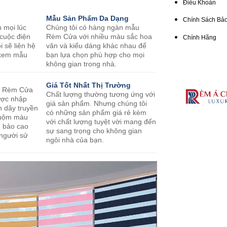
Điều Khoản
Mẫu Sản Phẩm Da Dạng
Chính Sách Bảo
n mọi lúc
Chúng tôi có hàng ngàn mẫu
 cuộc điện
Rèm Cửa với nhiều màu sắc hoa
Chính Hãng
i sẽ liên hệ
văn và kiểu dáng khác nhau để
o xem mẫu
bạn lựa chọn phù hợp cho mọi
không gian trong nhà.
Giá Tốt Nhất Thị Trường
m Rèm Cửa
Chất lượng thường tương ứng với
ược nhập
giá sản phẩm. Nhưng chúng tôi
n dây truyền
có những sản phẩm giá rẻ kèm
nhuộm màu
với chất lượng tuyệt vời mang đến
m bảo cao
sự sang trọng cho không gian
 người sử
ngôi nhà của bạn.