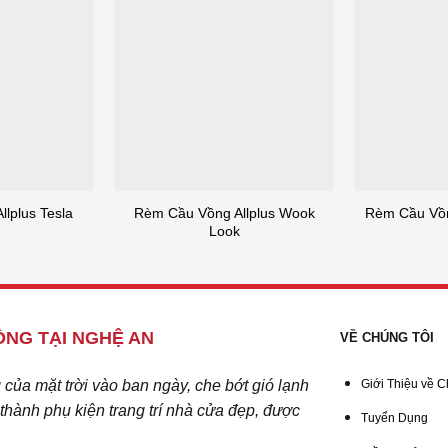
Rèm Cầu Vồng Allplus Wook
lplus Tesla
Rèm Cầu Vồn
Look
NG TẠI NGHỆ AN
VỀ CHÚNG TÔI
ủa mặt trời vào ban ngày, che bớt gió lạnh
Giới Thiệu về C
hành phụ kiện trang trí nhà cửa đẹp, được
Tuyển Dụng