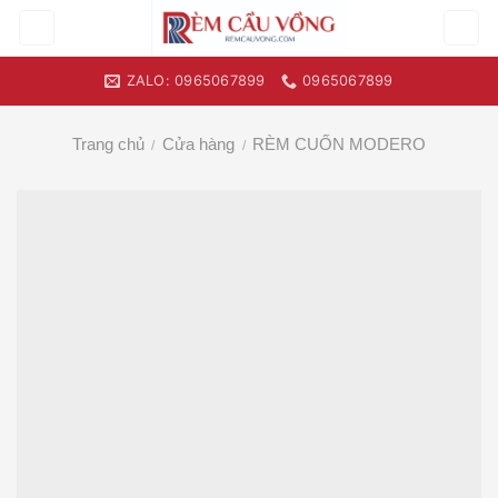
Skip
to
content
ZALO: 0965067899
0965067899
Trang chủ
Cửa hàng
RÈM CUỐN MODERO
/
/