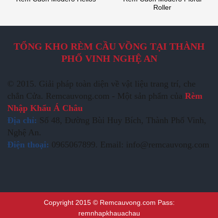
Roller
TỔNG KHO RÈM CẦU VỒNG TẠI THÀNH
PHỐ VINH NGHỆ AN
© 2015. Giải pháp toàn diện về vật liệu trang trí, che
chắn Cửa. Remcauvong.com - Một sản phẩm của
Rèm
Nhập Khẩu Á Châu
Địa chỉ:
Số 48, Đường Bùi Huy Bích, Thành Phố Vinh,
Nghệ An.
Điện thoại:
0965067899. Email: info@remcauvong.com
Copyright 2015 © Remcauvong.com Pass:
remnhapkhauachau