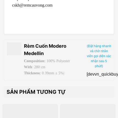
cskh@remcauvong.com
Rèm Cuốn Modero
(Đặt hàng nhanh
và chờ nhân
Medellin
viên gọi điện xác
Composition:
100% Polyester
nhận sau 5
phút!)
With
: 280 cm
Thickness:
0.39mm ± 5%|
[devvn_quickbuy
Weight:
290g/sqm ± 5%
Antibacterial
SẢN PHẨM TƯƠNG TỰ
Origin:
Korea