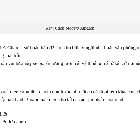
Rèm Cuốn Modero Amazon
Á Châu là sự hoàn hảo để làm cho bất kỳ ngôi nhà hoặc văn phòng man
g mặt trời.
n vui tươi này sẽ tạo ấn tượng tươi mát và thoáng mát ở bất cứ nơi n
ất theo cùng tiêu chuẩn chính xác như tất cả các loại rèm khác của c
 cấp bảo hành 2 năm toàn diện cho tất cả các sản phẩm của mình.
hiệt
hiều lựa chọn