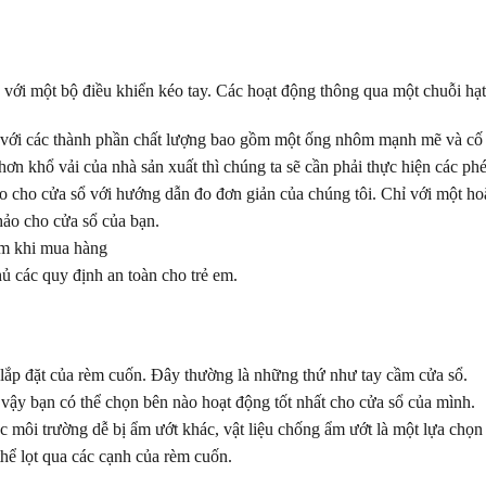
với một bộ điều khiển kéo tay. Các hoạt động thông qua một chuỗi hạ
t với các thành phần chất lượng bao gồm một ống nhôm mạnh mẽ và cố 
ơn khổ vải của nhà sản xuất thì chúng ta sẽ cần phải thực hiện các ph
cho cửa sổ với hướng dẫn đo đơn giản của chúng tôi. Chỉ với một hoặc
hảo cho cửa sổ của bạn.
kèm khi mua hàng
hủ các quy định an toàn cho trẻ em.
rí lắp đặt của rèm cuốn. Đây thường là những thứ như tay cầm cửa sổ.
 vậy bạn có thể chọn bên nào hoạt động tốt nhất cho cửa sổ của mình.
môi trường dễ bị ẩm ướt khác, vật liệu chống ẩm ướt là một lựa chọn t
hể lọt qua các cạnh của rèm cuốn.