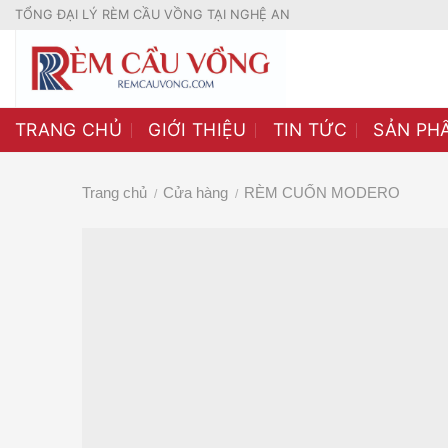
Skip
TỔNG ĐẠI LÝ RÈM CẦU VỒNG TẠI NGHỆ AN
to
content
TRANG CHỦ
GIỚI THIỆU
TIN TỨC
SẢN PH
Trang chủ
Cửa hàng
RÈM CUỐN MODERO
/
/