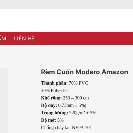
ẨM
LIÊN HỆ
Rèm Cuốn Modero Amazon
Thành phần:
70% PVC
30% Polyester
Khổ rộng:
250 – 300 cm
Độ dày:
0.73mm ± 5%|
Trọng lượng:
520g/m² ± 5%
Độ mở:
5%
Chống cháy lan NFPA 701