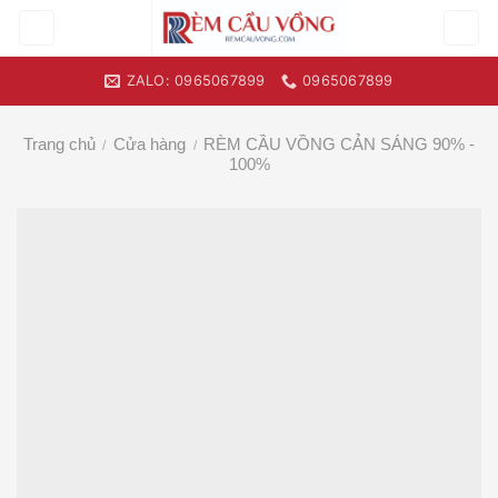
Skip
to
content
ZALO: 0965067899
0965067899
Trang chủ
Cửa hàng
RÈM CẦU VỒNG CẢN SÁNG 90% -
/
/
100%