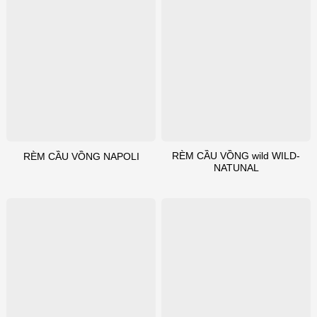
RÈM CẦU VỒNG wild WILD-
RÈM CẦU VỒNG NAPOLI
NATUNAL