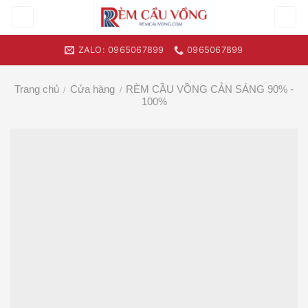
Skip
to
content
ZALO: 0965067899
0965067899
Trang chủ
Cửa hàng
RÈM CẦU VỒNG CẢN SÁNG 90% -
/
/
100%