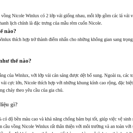
ồng Nicole Winlux có 2 lớp vải giống nhau, mỗi lớp gồm các lá vải và 
thanh lịch chính là đặc trưng của mẫu rèm cuốn Nicole.
hế nào?
inlux thích hợp trở thành điểm nhấn cho những không gian sang trọng,
 như thế nào?
của Winlux, với lớp vải cản sáng được dệt bổ sung. Ngoài ra, các to
á vải cực lớn, Nicole thích hợp với những khung kính cao rộng, đặc biệ
ng cháy theo yêu cầu của gia chủ.
liệu gì?
 có độ bền màu cao và khả năng chống bám bụi tốt, giúp việc vệ sinh
cầu vồng Nicole Winlux rất thân thiện với môi trường và an toàn với 