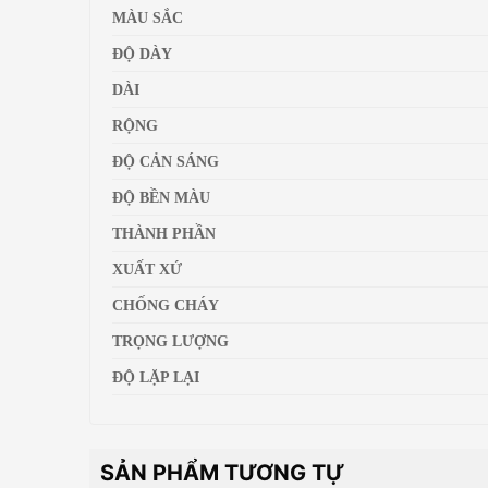
MÀU SẮC
ĐỘ DÀY
DÀI
RỘNG
ĐỘ CẢN SÁNG
ĐỘ BỀN MÀU
THÀNH PHẦN
XUẤT XỨ
CHỐNG CHÁY
TRỌNG LƯỢNG
ĐỘ LẶP LẠI
SẢN PHẨM TƯƠNG TỰ