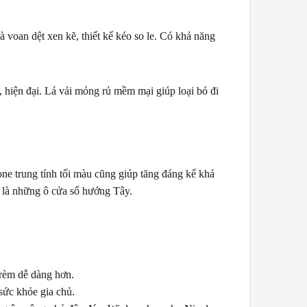
voan dệt xen kẽ, thiết kế kéo so le. Có khả năng
 hiện đại. Lá vải mỏng rủ mềm mại giúp loại bỏ đi
ne trung tính tối màu cũng giúp tăng đáng kể khả
t là những ô cửa sổ hướng Tây.
 rèm dễ dàng hơn.
sức khỏe gia chủ.