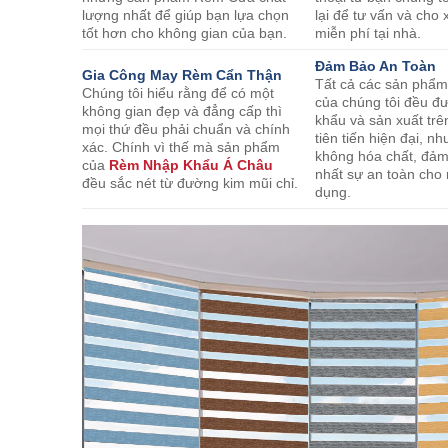
lượng nhất để giúp bạn lựa chọn
lại để tư vấn và ch
tốt hơn cho không gian của bạn.
miễn phí tại nhà.
Đảm Bảo An Toàn
Gia Công May Rèm Cẩn Thận
Tất cả các sản phẩ
Chúng tôi hiểu rằng để có một
của chúng tôi đều đ
không gian đẹp và đẳng cấp thì
khẩu và sản xuất trê
mọi thứ đều phải chuẩn và chính
tiên tiến hiện đại, 
xác. Chính vì thế mà sản phẩm
không hóa chất, đả
của
Rèm Nhập Khẩu Á Châu
nhất sự an toàn cho
đều sắc nét từ đường kim mũi chỉ.
dụng.