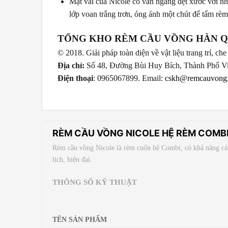
Mặt vải của Nicole có vân ngang dệt xước với nh
lớp voan trắng trơn, óng ánh một chút để tấm rèm
TỔNG KHO RÈM CẦU VỒNG HÀN Q
© 2018. Giải pháp toàn diện về vật liệu trang trí, c
Địa chỉ:
Số 48, Đường Bùi Huy Bích, Thành Phố V
Điện thoại
: 0965067899. Email:
cskh@remcauvong
RÈM CẦU VỒNG NICOLE HỆ RÈM COMBI
Rèm cầu vồng Nicole là rèm cuốn hệ Combi, có khả năng cản
lịch, hiện đại.
THÔNG SỐ KỸ THUẬT
TÊN SẢN PHẨM