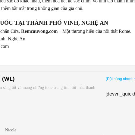
iều sắc độ khác nhau, thêm hoạ tiết kẻ sọc chìm, vô tình tạo thành n
 thêm bắt mắt trong không gian của gia chủ.
UỐC TẠI THÀNH PHỐ VINH, NGHỆ AN
he chắn Cửa.
Remcauvong.com
– Một thương hiệu của nội thất Rome.
inh, Nghệ An.
.com
 (WL)
(Đặt hàng nhanh 
 sáng tốt và mang những tone trung tính tối màu thanh
[devvn_quick
Nicole