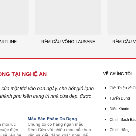
ARTLINE
RÈM CẦU VỒNG LAUSANE
RÈM CẦU 
NG TẠI NGHỆ AN
VỀ CHÚNG TÔI
ủa mặt trời vào ban ngày, che bớt gió lạnh
Giới Thiệu về C
hành phụ kiện trang trí nhà cửa đẹp, được
Tuyển Dụng
Điều Khoản
Mẫu Sản Phẩm Da Dạng
Chính Sách Bảo
n mọi lúc
Chúng tôi có hàng ngàn mẫu
 cuộc điện
Rèm Cửa với nhiều màu sắc hoa
Chính Hãng
i sẽ liên hệ
văn và kiểu dáng khác nhau để