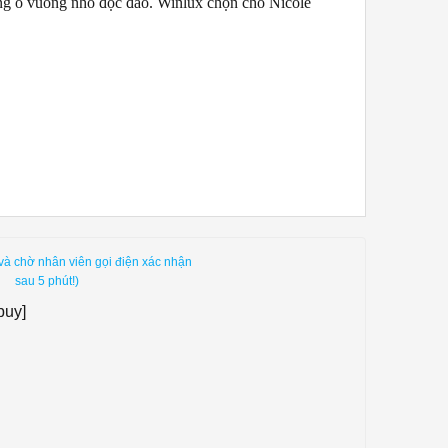
hững ô vuông nhỏ độc đáo. Winlux chọn cho Nicole
và chờ nhân viên gọi điện xác nhận
sau 5 phút!)
buy]