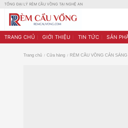
Skip
TỔNG ĐẠI LÝ RÈM CẦU VỒNG TẠI NGHỆ AN
to
content
TRANG CHỦ
GIỚI THIỆU
TIN TỨC
SẢN PH
Trang chủ
Cửa hàng
RÈM CẦU VỒNG CẢN SÁNG 
/
/