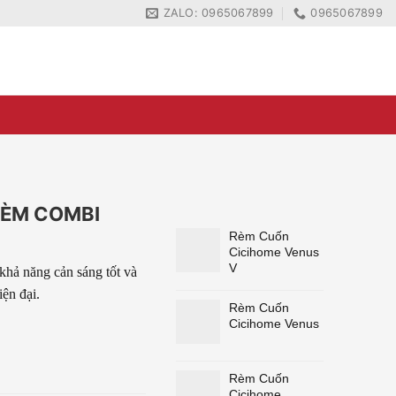
ZALO: 0965067899
0965067899
ZALO: 0965067899
0965067899
RÈM COMBI
Rèm Cuốn
Cicihome Venus
V
khả năng cản sáng tốt và
iện đại.
Rèm Cuốn
Cicihome Venus
Rèm Cuốn
Cicihome