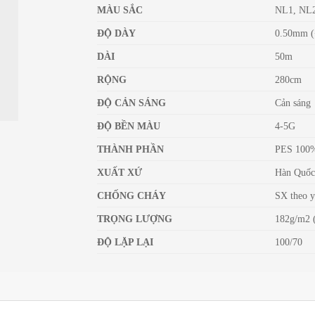
MÀU SẮC
NL1, NL
ĐỘ DÀY
0.50mm (
DÀI
50m
RỘNG
280cm
ĐỘ CẢN SÁNG
Cản sáng
ĐỘ BỀN MÀU
4-5G
THÀNH PHẦN
PES 100
XUẤT XỨ
Hàn Quố
CHỐNG CHÁY
SX theo y
TRỌNG LƯỢNG
182g/m2 
ĐỘ LẶP LẠI
100/70