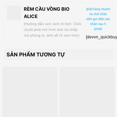
RÈM CẦU VỒNG BIO
(Đặt hàng nhanh
và chờ nhân
ALICE
viên gọi điện xác
(Hướng dẫn xem ảnh rõ hơn: Click
nhận sau 5
phút!)
chuột phải mở hình ảnh và nhấp
nút phóng to, ảnh sẽ rõ xem hơn)
[devvn_quickbuy
SẢN PHẨM TƯƠNG TỰ