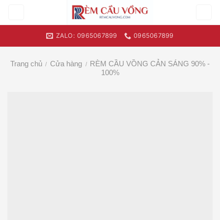
Skip
to
content
ZALO: 0965067899
0965067899
Trang chủ
Cửa hàng
RÈM CẦU VỒNG CẢN SÁNG 90% -
/
/
100%