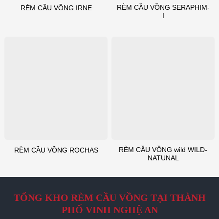
RÈM CẦU VỒNG SERAPHIM-
RÈM CẦU VỒNG IRNE
I
RÈM CẦU VỒNG wild WILD-
RÈM CẦU VỒNG ROCHAS
NATUNAL
TỔNG KHO RÈM CẦU VỒNG TẠI THÀNH
PHỐ VINH NGHỆ AN