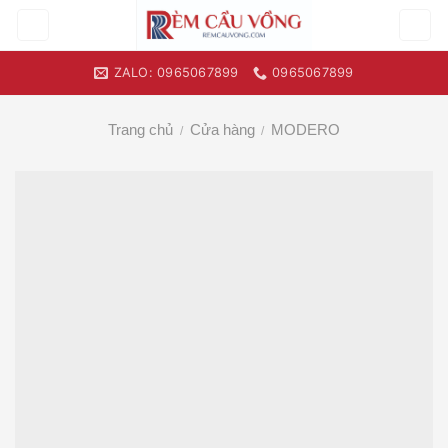
Skip
to
content
ZALO: 0965067899
0965067899
Trang chủ
Cửa hàng
MODERO
/
/