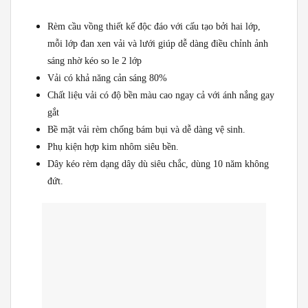
Rèm cầu vồng thiết kế độc đáo với cấu tạo bởi hai lớp,
mỗi lớp đan xen vải và lưới giúp dễ dàng điều chỉnh ảnh
sáng nhờ kéo so le 2 lớp
Vải có khả năng cản sáng 80%
Chất liệu vải có độ bền màu cao ngay cả với ánh nắng gay
gắt
Bề mặt vải rèm chống bám bụi và dễ dàng vệ sinh.
Phụ kiện hợp kim nhôm siêu bền.
Dây kéo rèm dạng dây dù siêu chắc, dùng 10 năm không
đứt.