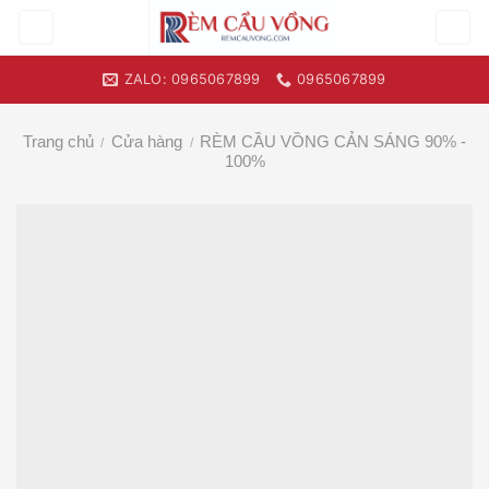
Skip
to
content
ZALO: 0965067899
0965067899
Trang chủ
Cửa hàng
RÈM CẦU VỒNG CẢN SÁNG 90% -
/
/
100%