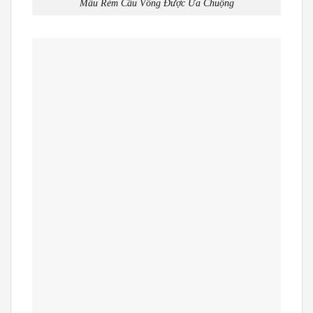
Mẫu Rèm Cầu Vồng Được Ưa Chuộng