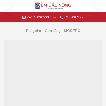
Skip
to
content
ZALO: 0965067899
0965067899
Trang chủ
Cửa hàng
MODERO
/
/