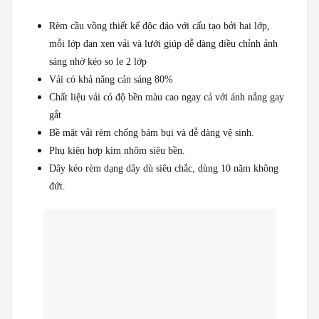
Rèm cầu vồng thiết kế độc đáo với cấu tạo bởi hai lớp,
mỗi lớp đan xen vải và lưới giúp dễ dàng điều chỉnh ảnh
sáng nhờ kéo so le 2 lớp
Vải có khả năng cản sáng 80%
Chất liệu vải có độ bền màu cao ngay cả với ánh nắng gay
gắt
Bề mặt vải rèm chống bám bụi và dễ dàng vệ sinh.
Phụ kiện hợp kim nhôm siêu bền.
Dây kéo rèm dạng dây dù siêu chắc, dùng 10 năm không
đứt.