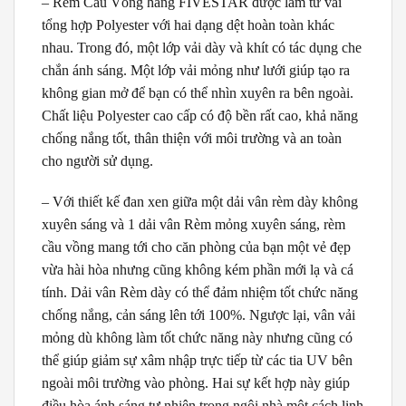
– Rèm Cầu Vồng hãng FIVESTAR được làm từ vải
tổng hợp Polyester với hai dạng dệt hoàn toàn khác
nhau. Trong đó, một lớp vải dày và khít có tác dụng che
chắn ánh sáng. Một lớp vải mỏng như lưới giúp tạo ra
không gian mở để bạn có thể nhìn xuyên ra bên ngoài.
Chất liệu Polyester cao cấp có độ bền rất cao, khả năng
chống nắng tốt, thân thiện với môi trường và an toàn
cho người sử dụng.
– Với thiết kế đan xen giữa một dải vân rèm dày không
xuyên sáng và 1 dải vân Rèm mỏng xuyên sáng, rèm
cầu vồng mang tới cho căn phòng của bạn một vẻ đẹp
vừa hài hòa nhưng cũng không kém phần mới lạ và cá
tính. Dải vân Rèm dày có thể đảm nhiệm tốt chức năng
chống nắng, cản sáng lên tới 100%. Ngược lại, vân vải
mỏng dù không làm tốt chức năng này nhưng cũng có
thể giúp giảm sự xâm nhập trực tiếp từ các tia UV bên
ngoài môi trường vào phòng. Hai sự kết hợp này giúp
điều hòa ánh sáng tự nhiên trong ngôi nhà một cách linh