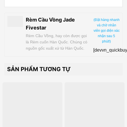
Rèm Cầu Vồng Jade
(Đặt hàng nhanh
và chờ nhân
Fivestar
viên gọi điện xác
Rèm Cầu Vồng, hay còn được gọi
nhận sau 5
phút!)
là Rèm cuốn Hàn Quốc. Chúng có
nguồn gốc xuất xứ từ Hàn Quốc.
[devvn_quickbuy
Có thể nói, Rèm Cầu Vồng là một
thiết kế cách tân, một bước tiến
vượt bậc của Rèm cuốn. Khác với
SẢN PHẨM TƯƠNG TỰ
Rèm cuốn văn phòng thông
thường, Rèm Cầu Vồng là sự kết…