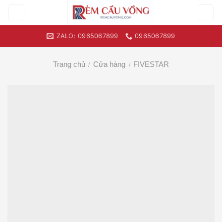
Skip
to
content
ZALO: 0965067899
0965067899
Trang chủ
Cửa hàng
FIVESTAR
/
/