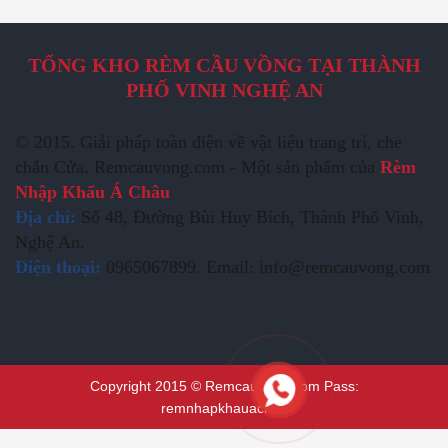
TỔNG KHO RÈM CẦU VỒNG TẠI THÀNH
PHỐ VINH NGHỆ AN
© 2015. Giải pháp toàn diện về vật liệu trang trí, che
chắn Cửa. Remcauvong.com - Một sản phẩm của
Rèm
Nhập Khẩu Á Châu
Địa chỉ:
Số 48, Đường Bùi Huy Bích, Thành Phố Vinh,
Nghệ An.
Điện thoại:
0965067899. Email: info@remcauvong.com
Copyright 2015 © Remcauvong.com Pass:
remnhapkhauachau