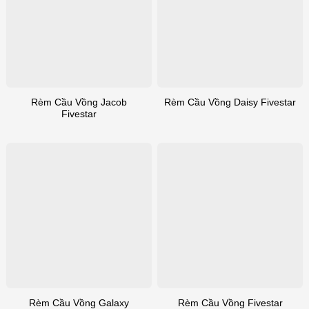
Rèm Cầu Vồng Jacob
Rèm Cầu Vồng Daisy Fivestar
Fivestar
Rèm Cầu Vồng Galaxy
Rèm Cầu Vồng Fivestar