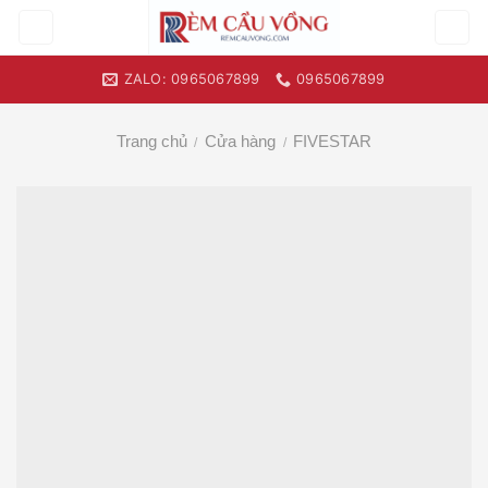
Skip
to
content
ZALO: 0965067899
0965067899
Trang chủ
Cửa hàng
FIVESTAR
/
/