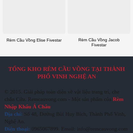
Rèm Cầu Vồng Jacob
Rèm Cầu Vồng Elise Fivestar
Fivestar
TỔNG KHO RÈM CẦU VỒNG TẠI THÀNH
PHỐ VINH NGHỆ AN
© 2015. Giải pháp toàn diện về vật liệu trang trí, che
chắn Cửa. Remcauvong.com - Một sản phẩm của
Rèm
Nhập Khẩu Á Châu
Địa chỉ:
Số 48, Đường Bùi Huy Bích, Thành Phố Vinh,
Nghệ An.
Điện thoại:
0965067899. Email: info@remcauvong.com