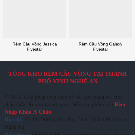
Rèm Cầu Vồng Jessica
Rèm Cầu Vồng Galaxy
Fivestar
Fivestar
TỔNG KHO RÈM CẦU VỒNG TẠI THÀNH
PHỐ VINH NGHỆ AN
© 2015. Giải pháp toàn diện về vật liệu trang trí, che
chắn Cửa. Remcauvong.com - Một sản phẩm của
Rèm
Nhập Khẩu Á Châu
Địa chỉ:
Số 48, Đường Bùi Huy Bích, Thành Phố Vinh,
Nghệ An.
Điện thoại:
0965067899. Email: info@remcauvong.com