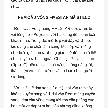
cao và đáp ứng các tiêu chuẩn kỹ thuật khắt khe
nhất.
RÈM CẦU VỒNG FIVESTAR MÃ STILLO
– Rèm Cầu Vồng hãng FIVESTAR được làm từ
vải tổng hợp Polyester với hai dạng dệt hoàn toàn
khác nhau. Trong đó, một lớp vải dày và khít có
tác dụng che chắn ánh sáng. Một lớp vải mỏng
như lưới giúp tạo ra không gian mở để bạn có thể
nhìn xuyên ra bên ngoài. Chất liệu Polyester cao
cấp có độ bền rất cao, khả năng chống nắng tốt,
thân thiện với môi trường và an toàn cho người
sử dụng.
– Với thiết kế đan xen giữa một dải vân rèm dày
không xuyên sáng và 1 dải vân Rèm mỏng xuyên
sáng, rèm cầu vồng mang tới cho căn phòng của
bạn một vẻ đẹp vừa hài hòa nhưng cũng không