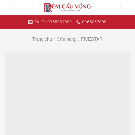
Skip
to
content
ZALO: 0965067899
0965067899
Trang chủ
Cửa hàng
FIVESTAR
/
/