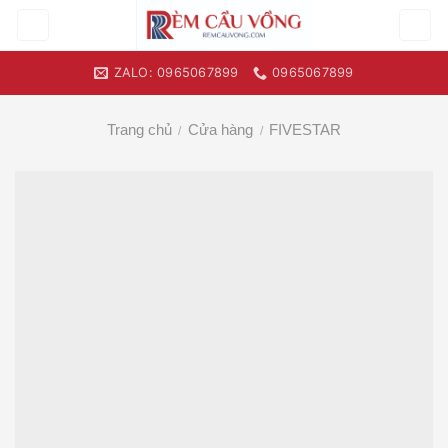
Skip
to
content
ZALO: 0965067899
0965067899
Trang chủ
Cửa hàng
FIVESTAR
/
/