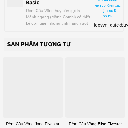
và chờ nhân
Basic
viên gọi điện xác
Rèm Cầu Vồng hay còn gọi là
nhận sau 5
phút!)
Mành ngang (Mành Combi) có thiết
kế đơn giản nhưng tính năng vượt
[devvn_quickbuy
trội, độc đáo với khả năng điều
chỉnh ánh sáng tiện lợi chưa từng
có. Sự đa dạng về màu sắc, chất
SẢN PHẨM TƯƠNG TỰ
liệu vải đem lại cho khách hàng sự
lựa chọn dễ dàng và…
Rèm Cầu Vồng Jade Fivestar
Rèm Cầu Vồng Elise Fivestar