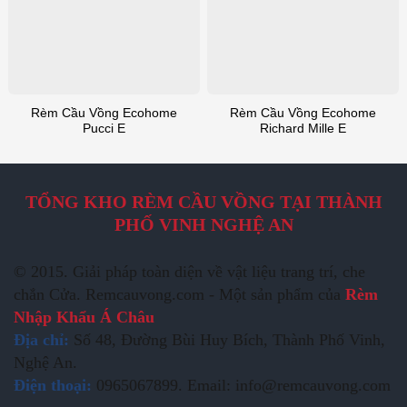
Rèm Cầu Vồng Ecohome
Rèm Cầu Vồng Ecohome
Pucci E
Richard Mille E
TỔNG KHO RÈM CẦU VỒNG TẠI THÀNH
PHỐ VINH NGHỆ AN
© 2015. Giải pháp toàn diện về vật liệu trang trí, che
chắn Cửa. Remcauvong.com - Một sản phẩm của
Rèm
Nhập Khẩu Á Châu
Địa chỉ:
Số 48, Đường Bùi Huy Bích, Thành Phố Vinh,
Nghệ An.
Điện thoại:
0965067899. Email: info@remcauvong.com