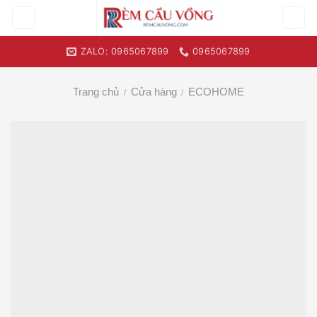
Skip
to
content
ZALO: 0965067899
0965067899
Trang chủ
Cửa hàng
ECOHOME
/
/