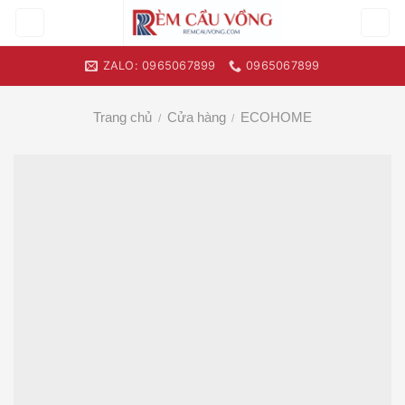
Skip
to
content
ZALO: 0965067899
0965067899
Trang chủ
Cửa hàng
ECOHOME
/
/