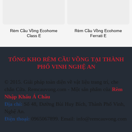
Rèm Cầu Vồng Ecohome
Rèm Cầu Vồng Ecohome
Class E
Ferrati E
TỔNG KHO RÈM CẦU VỒNG TẠI THÀNH
PHỐ VINH NGHỆ AN
© 2015. Giải pháp toàn diện về vật liệu trang trí, che
chắn Cửa. Remcauvong.com - Một sản phẩm của
Rèm
Nhập Khẩu Á Châu
Địa chỉ:
Số 48, Đường Bùi Huy Bích, Thành Phố Vinh,
Nghệ An.
Điện thoại:
0965067899. Email: info@remcauvong.com