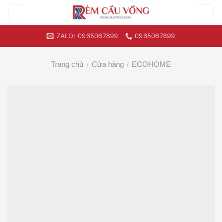
Skip
to
content
ZALO: 0965067899
0965067899
Trang chủ
Cửa hàng
ECOHOME
/
/