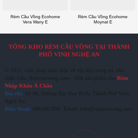
Rèm Cầu Vồng Ecohome
Rèm Cầu Vồng Ecohome
Vera Wany E
Moynat E
TỔNG KHO RÈM CẦU VỒNG TẠI THÀNH
PHỐ VINH NGHỆ AN
© 2015. Giải pháp toàn diện về vật liệu trang trí, che
chắn Cửa. Remcauvong.com - Một sản phẩm của
Rèm
Nhập Khẩu Á Châu
Địa chỉ:
Số 48, Đường Bùi Huy Bích, Thành Phố Vinh,
Nghệ An.
Điện thoại:
0965067899. Email: info@remcauvong.com