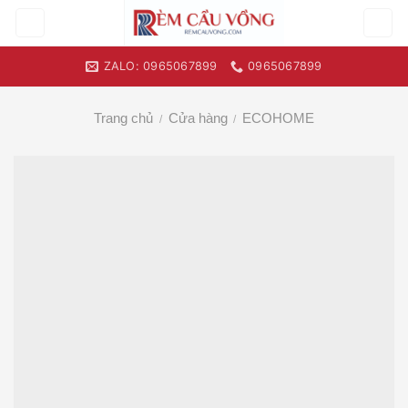
Skip
to
content
ZALO: 0965067899
0965067899
Trang chủ
Cửa hàng
ECOHOME
/
/