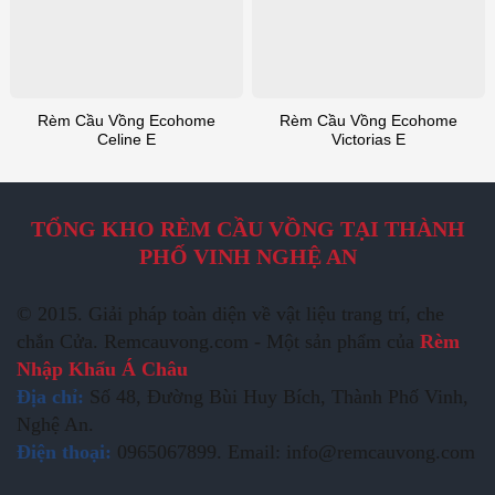
Rèm Cầu Vồng Ecohome
Rèm Cầu Vồng Ecohome
Celine E
Victorias E
TỔNG KHO RÈM CẦU VỒNG TẠI THÀNH
PHỐ VINH NGHỆ AN
© 2015. Giải pháp toàn diện về vật liệu trang trí, che
chắn Cửa. Remcauvong.com - Một sản phẩm của
Rèm
Nhập Khẩu Á Châu
Địa chỉ:
Số 48, Đường Bùi Huy Bích, Thành Phố Vinh,
Nghệ An.
Điện thoại:
0965067899. Email: info@remcauvong.com