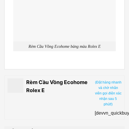
Rèm Cầu Vồng Ecohome bảng màu Rolex E
Rèm Cầu Vồng Ecohome
(Đặt hàng nhanh
và chờ nhân
Rolex E
viên gọi điện xác
nhận sau 5
phút!)
[devvn_quickbuy