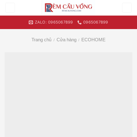
Skip
to
content
ZALO: 0965067899
0965067899
Trang chủ
Cửa hàng
ECOHOME
/
/