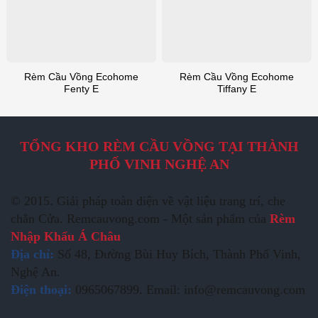
Rèm Cầu Vồng Ecohome
Rèm Cầu Vồng Ecohome
Fenty E
Tiffany E
TỔNG KHO RÈM CẦU VỒNG TẠI THÀNH
PHỐ VINH NGHỆ AN
© 2015. Giải pháp toàn diện về vật liệu trang trí, che
chắn Cửa. Remcauvong.com - Một sản phẩm của
Rèm
Nhập Khẩu Á Châu
Địa chỉ:
Số 48, Đường Bùi Huy Bích, Thành Phố Vinh,
Nghệ An.
Điện thoại:
0965067899. Email: info@remcauvong.com