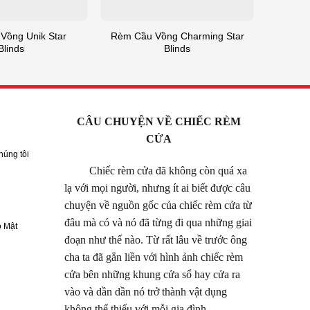
Vồng Unik Star
Rèm Cầu Vồng Charming Star
Blinds
Blinds
CÂU CHUYỆN VỀ CHIẾC RÈM
CỬA
húng tôi
Chiếc rèm cửa đã không còn quá xa
lạ với mọi người, nhưng ít ai biết được câu
chuyện về nguồn gốc của chiếc rèm cửa từ
đâu mà có và nó đã từng đi qua những giai
 Mật
đoạn như thế nào. Từ rất lâu về trước ông
cha ta đã gắn liền với hình ảnh chiếc rèm
cửa bên những khung cửa sổ hay cửa ra
vào và dần dần nó trở thành vật dụng
không thể thiếu với mỗi gia đình.