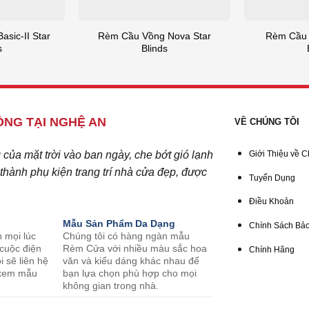
sic-II Star
Rèm Cầu Vồng Nova Star
Rèm Cầu 
s
Blinds
NG TẠI NGHỆ AN
VỀ CHÚNG TÔI
ủa mặt trời vào ban ngày, che bớt gió lạnh
Giới Thiệu về C
hành phụ kiện trang trí nhà cửa đẹp, được
Tuyển Dụng
Điều Khoản
Mẫu Sản Phẩm Da Dạng
Chính Sách Bảo
n mọi lúc
Chúng tôi có hàng ngàn mẫu
 cuộc điện
Rèm Cửa với nhiều màu sắc hoa
Chính Hãng
i sẽ liên hệ
văn và kiểu dáng khác nhau để
o xem mẫu
bạn lựa chọn phù hợp cho mọi
không gian trong nhà.