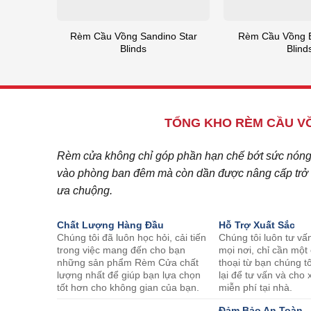
Rèm Cầu Vồng Sandino Star
Rèm Cầu Vồng Ba
Blinds
Blind
TỔNG KHO RÈM CẦU VỒ
Rèm cửa không chỉ góp phần hạn chế bớt sức nóng c
vào phòng ban đêm mà còn dần được nâng cấp trở t
ưa chuộng.
Chất Lượng Hàng Đầu
Hỗ Trợ Xuất Sắc
Chúng tôi đã luôn học hỏi, cải tiến
Chúng tôi luôn tư vấ
trong việc mang đến cho bạn
mọi nơi, chỉ cần một
những sản phẩm Rèm Cửa chất
thoại từ bạn chúng tô
lượng nhất để giúp bạn lựa chọn
lại để tư vấn và ch
tốt hơn cho không gian của bạn.
miễn phí tại nhà.
Đảm Bảo An Toàn