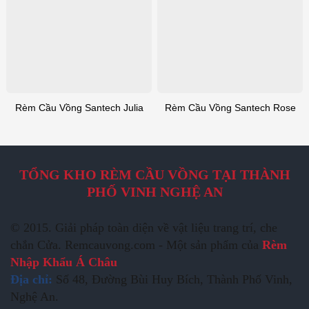
Rèm Cầu Vồng Santech Julia
Rèm Cầu Vồng Santech Rose
TỔNG KHO RÈM CẦU VỒNG TẠI THÀNH
PHỐ VINH NGHỆ AN
© 2015. Giải pháp toàn diện về vật liệu trang trí, che
chắn Cửa. Remcauvong.com - Một sản phẩm của
Rèm
Nhập Khẩu Á Châu
Địa chỉ:
Số 48, Đường Bùi Huy Bích, Thành Phố Vinh,
Nghệ An.