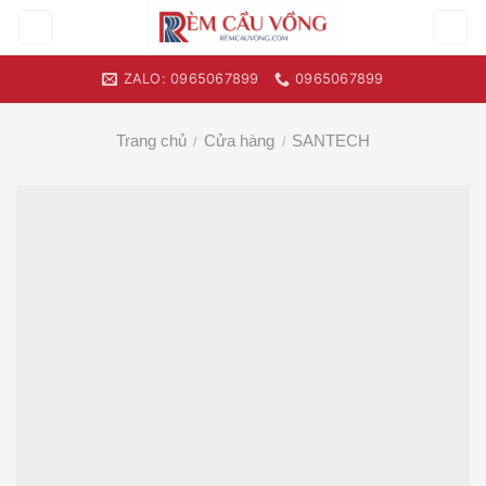
Skip
to
content
ZALO: 0965067899
0965067899
Trang chủ
Cửa hàng
SANTECH
/
/