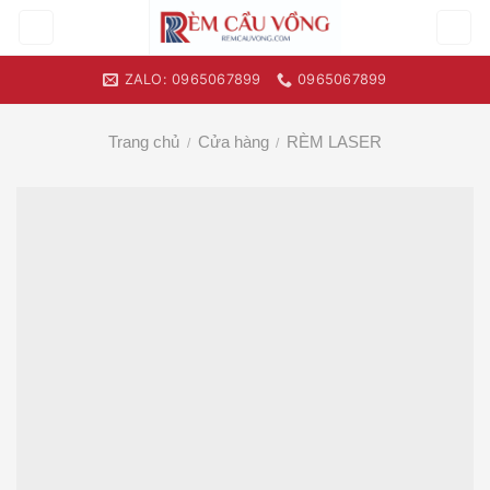
Skip
to
content
ZALO: 0965067899
0965067899
Trang chủ
Cửa hàng
RÈM LASER
/
/