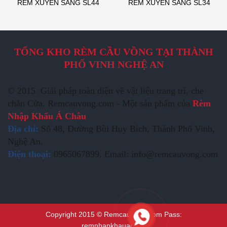
RÈM XUYÊN SÁNG SL44
RÈM XUYÊN SÁNG SL34
TỔNG KHO RÈM CẦU VỒNG TẠI THÀNH
PHỐ VINH NGHỆ AN
© 2015. Giải pháp toàn diện về vật liệu trang trí, che
chắn Cửa. Remcauvong.com - Một sản phẩm của
Rèm
Nhập Khẩu Á Châu
Địa chỉ:
Số 48, Đường Bùi Huy Bích, Thành Phố Vinh,
Nghệ An.
Điện thoại:
0965067899. Email: info@remcauvong.com
Copyright 2015 © Remcauvong.com Pass:
remnhapkhauachau