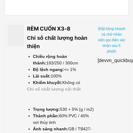
RÈM CUỐN X3-8
(Đặt hàng nhanh
và chờ nhân
Chỉ số chất lượng hoàn
viên gọi điện xác
thiện
nhận sau 5
phút!)
Chiều rộng hoàn
[devvn_quickbuy
thành:
183/250 / 300cm
Độ lệch ngang:
<= 1%
Lãi suất:
100%
Khiếm khuyết:
Không có
Chỉ số chất lượng nội thất
Trọng lượng:
530 + 5% (g / m2)
Thành phần:
60% PVC / 40%
sợi thủy tinh
Ánh sáng nhanh:
GB / TB427-