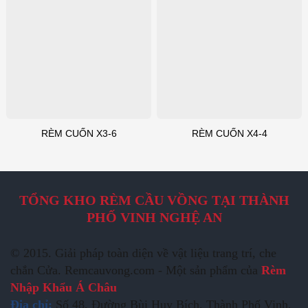
RÈM CUỐN X3-6
RÈM CUỐN X4-4
TỔNG KHO RÈM CẦU VỒNG TẠI THÀNH
PHỐ VINH NGHỆ AN
© 2015. Giải pháp toàn diện về vật liệu trang trí, che
chắn Cửa. Remcauvong.com - Một sản phẩm của
Rèm
Nhập Khẩu Á Châu
Địa chỉ:
Số 48, Đường Bùi Huy Bích, Thành Phố Vinh,