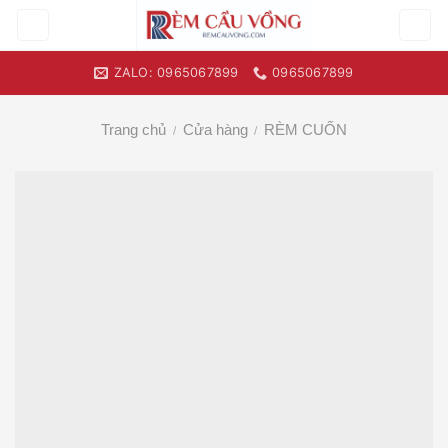
Skip
to
content
ZALO: 0965067899
0965067899
Trang chủ
Cửa hàng
RÈM CUỐN
/
/