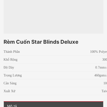
Rèm Cuốn Star Blinds Deluxe
Thành Phần
100% Polyest
Khổ Rộng
30
Độ Dày
0.7mm
Trọng Lượng
460gsm
Cản Sáng
1
Xuất Xứ
Tai
Mô tả