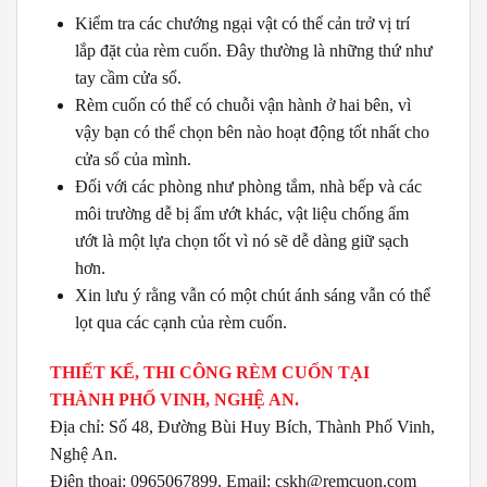
Kiểm tra các chướng ngại vật có thể cản trở vị trí
lắp đặt của rèm cuốn. Đây thường là những thứ như
tay cầm cửa sổ.
Rèm cuốn có thể có chuỗi vận hành ở hai bên, vì
vậy bạn có thể chọn bên nào hoạt động tốt nhất cho
cửa sổ của mình.
Đối với các phòng như phòng tắm, nhà bếp và các
môi trường dễ bị ẩm ướt khác, vật liệu chống ẩm
ướt là một lựa chọn tốt vì nó sẽ dễ dàng giữ sạch
hơn.
Xin lưu ý rằng vẫn có một chút ánh sáng vẫn có thể
lọt qua các cạnh của rèm cuốn.
THIẾT KẾ, THI CÔNG RÈM CUỐN TẠI
THÀNH PHỐ VINH, NGHỆ AN.
Địa chỉ: Số 48, Đường Bùi Huy Bích, Thành Phố Vinh,
Nghệ An.
Điện thoại: 0965067899. Email: cskh@remcuon.com