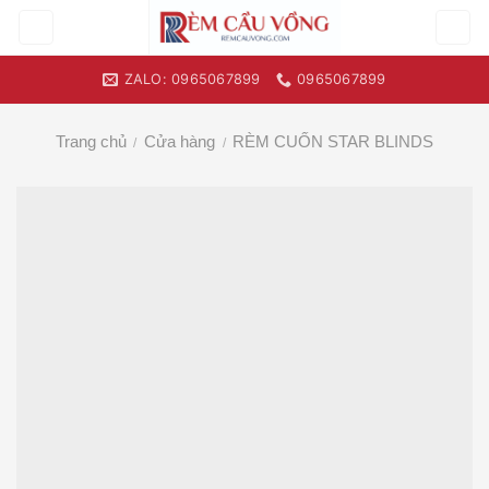
Skip
to
content
ZALO: 0965067899
0965067899
Trang chủ
Cửa hàng
RÈM CUỐN STAR BLINDS
/
/