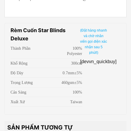
Rèm Cuốn Star Blinds
(Đặt hàng nhanh
và chờ nhân
Deluxe
viên gọi điện xác
nhận sau 5
Thành Phần
100%
phút!)
Polyester
[devvn_quickbuy]
Khổ Rộng
300cm
Độ Dày
0.7mm±5%
Trọng Lượng
460gsm±5%
Cản Sáng
100%
Xuất Xứ
Taiwan
SẢN PHẨM TƯƠNG TỰ