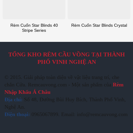
Rèm Cuốn Star Blinds 40
Rèm Cuốn Star Blinds Crystal
Stripe Series
TỔNG KHO RÈM CẦU VỒNG TẠI THÀNH
PHỐ VINH NGHỆ AN
© 2015. Giải pháp toàn diện về vật liệu trang trí, che
chắn Cửa. Remcauvong.com - Một sản phẩm của
Rèm
Nhập Khẩu Á Châu
Địa chỉ:
Số 48, Đường Bùi Huy Bích, Thành Phố Vinh,
Nghệ An.
Điện thoại:
0965067899. Email: info@remcauvong.com