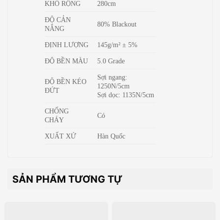
KHỔ RỘNG
280cm
ĐỘ CẢN
80% Blackout
NẮNG
ĐỊNH LƯỢNG
145g/m² ± 5%
ĐỘ BỀN MÀU
5.0 Grade
Sợi ngang:
ĐỘ BỀN KÉO
1250N/5cm
ĐỨT
Sợi dọc: 1135N/5cm
CHỐNG
Có
CHÁY
XUẤT XỨ
Hàn Quốc
SẢN PHẨM TƯƠNG TỰ