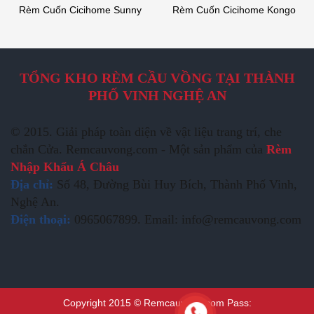
Rèm Cuốn Cicihome Sunny
Rèm Cuốn Cicihome Kongo
TỔNG KHO RÈM CẦU VỒNG TẠI THÀNH
PHỐ VINH NGHỆ AN
© 2015. Giải pháp toàn diện về vật liệu trang trí, che
chắn Cửa. Remcauvong.com - Một sản phẩm của
Rèm
Nhập Khẩu Á Châu
Địa chỉ:
Số 48, Đường Bùi Huy Bích, Thành Phố Vinh,
Nghệ An.
Điện thoại:
0965067899. Email: info@remcauvong.com
Copyright 2015 © Remcauvong.com Pass: