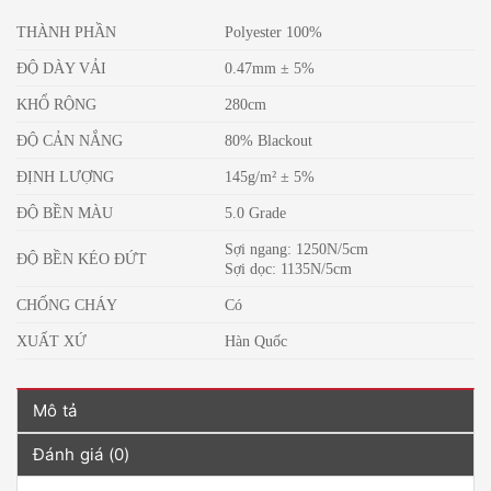
THÀNH PHẦN
Polyester 100%
ĐỘ DÀY VẢI
0.47mm ± 5%
KHỔ RỘNG
280cm
ĐỘ CẢN NẮNG
80% Blackout
ĐỊNH LƯỢNG
145g/m² ± 5%
ĐỘ BỀN MÀU
5.0 Grade
Sợi ngang: 1250N/5cm
ĐỘ BỀN KÉO ĐỨT
Sợi dọc: 1135N/5cm
CHỐNG CHÁY
Có
XUẤT XỨ
Hàn Quốc
Mô tả
Đánh giá (0)