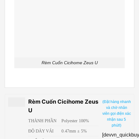
Rèm Cuốn Cicihome Zeus U
Rèm Cuốn Cicihome Zeus
(Đặt hàng nhanh
và chờ nhân
U
viên gọi điện xác
nhận sau 5
THÀNH PHẦN
Polyester 100%
phút!)
ĐỘ DÀY VẢI
0.47mm ± 5%
[devvn_quickbuy