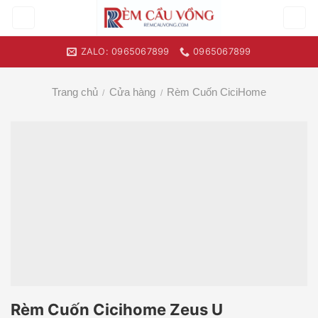
Skip
to
content
ZALO: 0965067899
0965067899
Trang chủ
Cửa hàng
Rèm Cuốn CiciHome
/
/
Rèm Cuốn Cicihome Zeus U