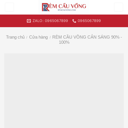
Skip
to
content
ZALO: 0965067899
0965067899
Trang chủ
Cửa hàng
RÈM CẦU VỒNG CẢN SÁNG 90% -
/
/
100%