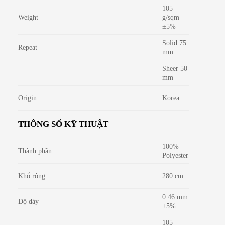
105
Weight
g/sqm
±5%
Solid 75
Repeat
mm
Sheer 50
mm
Origin
Korea
THÔNG SỐ KỸ THUẬT
100%
Thành phần
Polyester
Khổ rộng
280 cm
0.46 mm
Độ dày
±5%
105