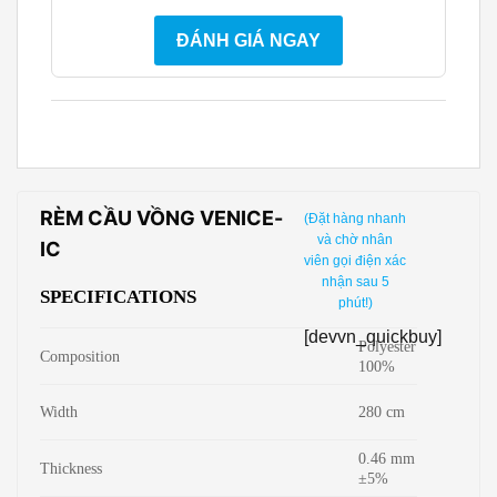
ĐÁNH GIÁ NGAY
RÈM CẦU VỒNG VENICE-
(Đặt hàng nhanh
và chờ nhân
IC
viên gọi điện xác
nhận sau 5
SPECIFICATIONS
phút!)
[devvn_quickbuy]
Polyester
Composition
100%
Width
280 cm
0.46 mm
Thickness
±5%