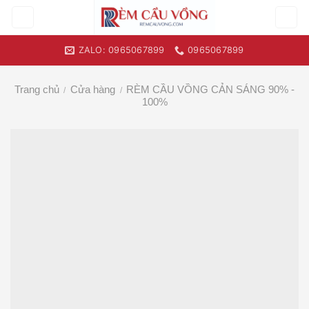
Skip
to
content
ZALO: 0965067899
0965067899
Trang chủ
Cửa hàng
RÈM CẦU VỒNG CẢN SÁNG 90% -
/
/
100%