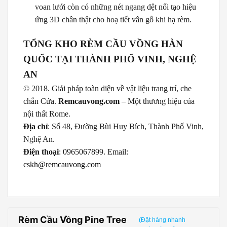
voan lưới còn có những nét ngang dệt nổi tạo hiệu
ứng 3D chân thật cho hoạ tiết vân gỗ khi hạ rèm.
TỔNG KHO RÈM CẦU VỒNG HÀN
QUỐC TẠI THÀNH PHỐ VINH, NGHỆ
AN
© 2018. Giải pháp toàn diện về vật liệu trang trí, che
chắn Cửa.
Remcauvong.com
– Một thương hiệu của
nội thất Rome.
Địa chỉ
: Số 48, Đường Bùi Huy Bích, Thành Phố Vinh,
Nghệ An.
Điện thoại
: 0965067899. Email:
cskh@remcauvong.com
Rèm Cầu Vồng Pine Tree
(Đặt hàng nhanh