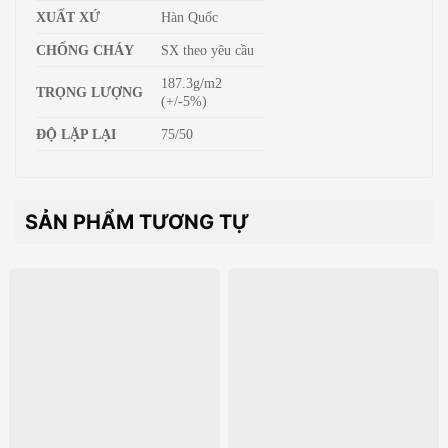
XUẤT XỨ
Hàn Quốc
CHỐNG CHÁY
SX theo yêu cầu
187.3g/m2
TRỌNG LƯỢNG
(+/-5%)
ĐỘ LẶP LẠI
75/50
SẢN PHẨM TƯƠNG TỰ