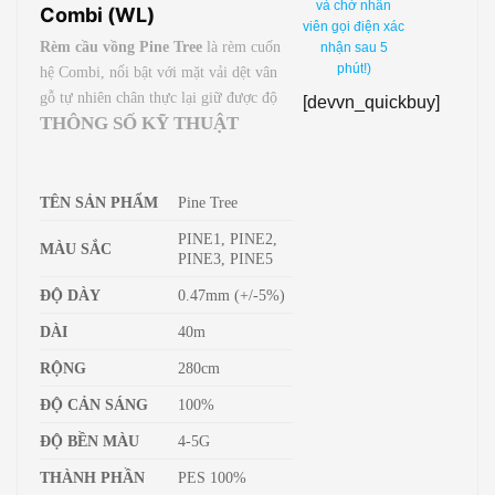
và chờ nhân
Combi (WL)
viên gọi điện xác
Rèm cầu vồng Pine Tree
là rèm cuốn
nhận sau 5
phút!)
hệ Combi, nổi bật với mặt vải dệt vân
gỗ tự nhiên chân thực lại giữ được độ
[devvn_quickbuy]
THÔNG SỐ KỸ THUẬT
cản sáng tốt.
TÊN SẢN PHẨM
Pine Tree
PINE1, PINE2,
MÀU SẮC
PINE3, PINE5
ĐỘ DÀY
0.47mm (+/-5%)
DÀI
40m
RỘNG
280cm
ĐỘ CẢN SÁNG
100%
ĐỘ BỀN MÀU
4-5G
THÀNH PHẦN
PES 100%