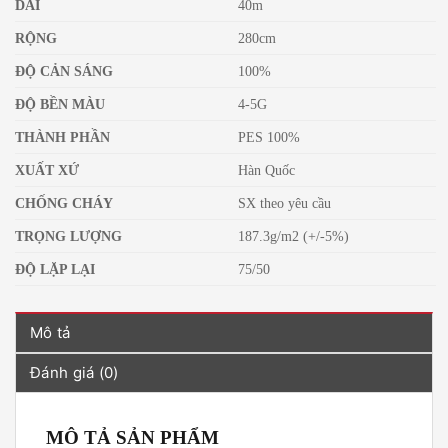
DÀI
40m
RỘNG
280cm
ĐỘ CẢN SÁNG
100%
ĐỘ BỀN MÀU
4-5G
THÀNH PHẦN
PES 100%
XUẤT XỨ
Hàn Quốc
CHỐNG CHÁY
SX theo yêu cầu
TRỌNG LƯỢNG
187.3g/m2 (+/-5%)
ĐỘ LẶP LẠI
75/50
Mô tả
Đánh giá (0)
MÔ TẢ SẢN PHẨM