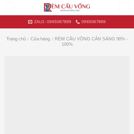
Skip
to
content
ZALO: 0965067899
0965067899
Trang chủ
Cửa hàng
RÈM CẦU VỒNG CẢN SÁNG 90% -
/
/
100%