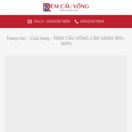
Skip
to
content
ZALO: 0965067899
0965067899
Trang chủ
Cửa hàng
RÈM CẦU VỒNG CẢN SÁNG 90% -
/
/
100%