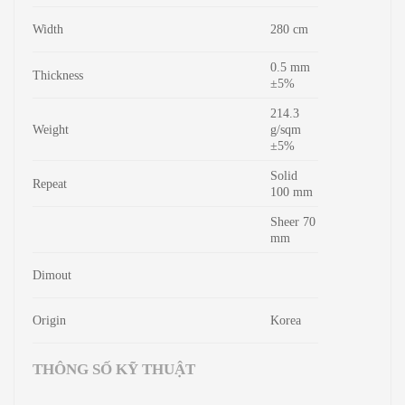
Width
280 cm
0.5 mm
Thickness
±5%
214.3
Weight
g/sqm
±5%
Solid
Repeat
100 mm
Sheer 70
mm
Dimout
Origin
Korea
THÔNG SỐ KỸ THUẬT