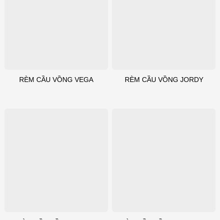
RÈM CẦU VỒNG VEGA
RÈM CẦU VỒNG JORDY