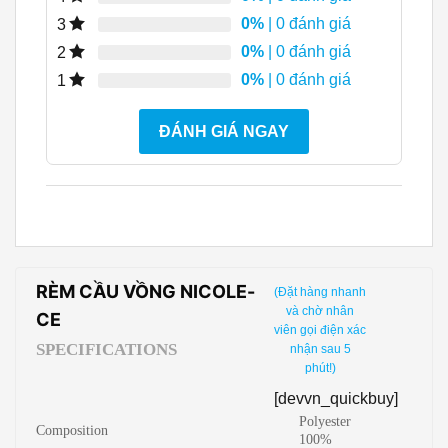
0%
| 0 đánh giá
3
0%
| 0 đánh giá
2
0%
| 0 đánh giá
1
ĐÁNH GIÁ NGAY
RÈM CẦU VỒNG NICOLE-
(Đặt hàng nhanh
và chờ nhân
CE
viên gọi điện xác
SPECIFICATIONS
nhận sau 5
phút!)
[devvn_quickbuy]
Polyester
Composition
100%