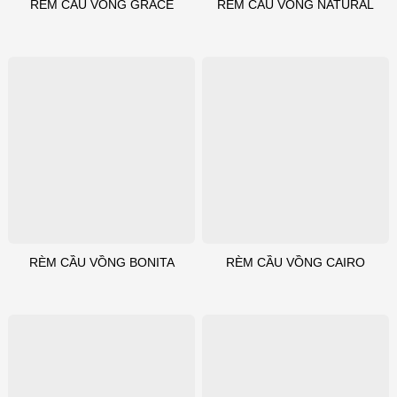
RÈM CẦU VỒNG GRACE
RÈM CẦU VỒNG NATURAL
RÈM CẦU VỒNG BONITA
RÈM CẦU VỒNG CAIRO