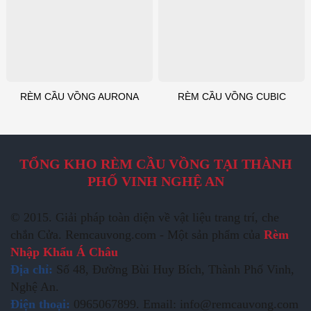
RÈM CẦU VỒNG AURONA
RÈM CẦU VỒNG CUBIC
TỔNG KHO RÈM CẦU VỒNG TẠI THÀNH
PHỐ VINH NGHỆ AN
© 2015. Giải pháp toàn diện về vật liệu trang trí, che
chắn Cửa. Remcauvong.com - Một sản phẩm của
Rèm
Nhập Khẩu Á Châu
Địa chỉ:
Số 48, Đường Bùi Huy Bích, Thành Phố Vinh,
Nghệ An.
Điện thoại:
0965067899. Email: info@remcauvong.com