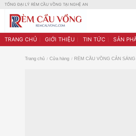
Skip
TỔNG ĐẠI LÝ RÈM CẦU VỒNG TẠI NGHỆ AN
to
content
TRANG CHỦ
GIỚI THIỆU
TIN TỨC
SẢN PH
Trang chủ
Cửa hàng
RÈM CẦU VỒNG CẢN SÁNG 
/
/