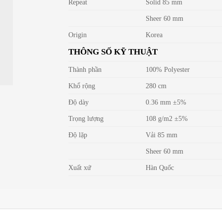
Repeat
Solid 85 mm
Sheer 60 mm
Origin
Korea
THÔNG SỐ KỸ THUẬT
Thành phần
100% Polyester
Khổ rộng
280 cm
Độ dày
0.36 mm ±5%
Trọng lượng
108 g/m2 ±5%
Độ lặp
Vải 85 mm
Sheer 60 mm
Xuất xứ
Hàn Quốc