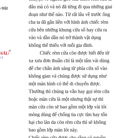
đâu mà có và nó đã từng đi qua những giai
 Mật
đoạn như thế nào. Từ rất lâu về trước ông
cha ta đã gắn liền với hình ảnh chiếc rèm
cửa bên những khung cửa sổ hay cửa ra
vào và dần dần nó trở thành vật dụng
không thể thiếu với mỗi gia đình.
Chiếc rèm cửa còn được biết đến từ
xa xưa đơn thuần chỉ là một tấm vải dùng
để che chắn ánh sáng từ phía cửa sổ vào
không gian và chúng được sử dụng như
một màn hình có thê di chuyển được.
Thường thì chúng ta vẫn hay gọi rèm cửa
hoặc màn cửa là một nhưng thật sự thì
màn cửa còn sẽ bao gồm một lớp vài lót
mỏng dùng để chống tia cực tím hay tổn
hại cho làn da còn rèm cửa thì sẽ không
bao gồm lớp màn lót này.
Chiếc rèm cửa được cho rằng có nguồn