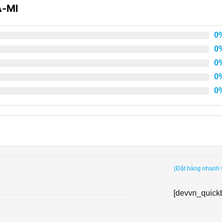
A-MI
0
0
0
0
0
(Đặt hàng nhanh 
[devvn_quick