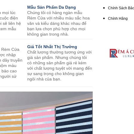
Mẫu Sản Phẩm Da Dạng
Chính Sách Bảo
n mọi lúc
Chúng tôi có hàng ngàn mẫu
 cuộc điện
Rèm Cửa với nhiều màu sắc hoa
Chính Hãng
i sẽ liên hệ
văn và kiểu dáng khác nhau để
o xem mẫu
bạn lựa chọn phù hợp cho mọi
không gian trong nhà.
Giá Tốt Nhất Thị Trường
m Rèm Cửa
Chất lượng thường tương ứng với
ược nhập
giá sản phẩm. Nhưng chúng tôi
n dây truyền
có những sản phẩm giá rẻ kèm
nhuộm màu
với chất lượng tuyệt vời mang đến
m bảo cao
sự sang trọng cho không gian
 người sử
ngôi nhà của bạn.