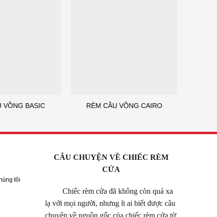
 VỒNG BASIC
RÈM CẦU VỒNG CAIRO
CÂU CHUYỆN VỀ CHIẾC RÈM
CỬA
húng tôi
Chiếc rèm cửa đã không còn quá xa
lạ với mọi người, nhưng ít ai biết được câu
chuyện về nguồn gốc của chiếc rèm cửa từ