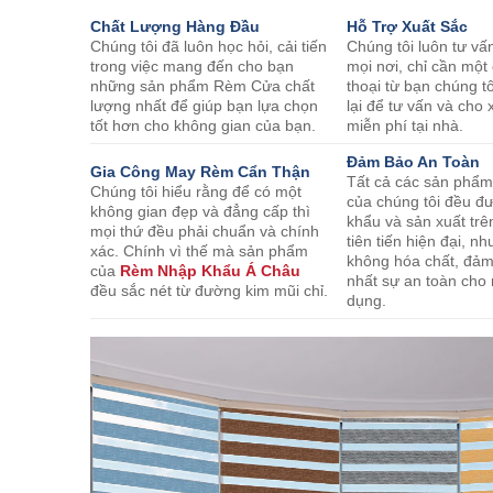
Chất Lượng Hàng Đầu
Hỗ Trợ Xuất Sắc
Chúng tôi đã luôn học hỏi, cải tiến
Chúng tôi luôn tư vấ
trong việc mang đến cho bạn
mọi nơi, chỉ cần một
những sản phẩm Rèm Cửa chất
thoại từ bạn chúng tô
lượng nhất để giúp bạn lựa chọn
lại để tư vấn và ch
tốt hơn cho không gian của bạn.
miễn phí tại nhà.
Đảm Bảo An Toàn
Gia Công May Rèm Cẩn Thận
Tất cả các sản phẩ
Chúng tôi hiểu rằng để có một
của chúng tôi đều đ
không gian đẹp và đẳng cấp thì
khẩu và sản xuất trê
mọi thứ đều phải chuẩn và chính
tiên tiến hiện đại, 
xác. Chính vì thế mà sản phẩm
không hóa chất, đả
của
Rèm Nhập Khẩu Á Châu
nhất sự an toàn cho
đều sắc nét từ đường kim mũi chỉ.
dụng.