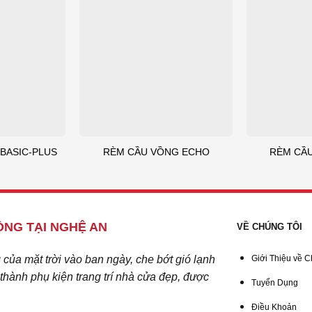
BASIC-PLUS
RÈM CẦU VỒNG ECHO
RÈM CẦU
NG TẠI NGHỆ AN
VỀ CHÚNG TÔI
ủa mặt trời vào ban ngày, che bớt gió lạnh
Giới Thiệu về C
hành phụ kiện trang trí nhà cửa đẹp, được
Tuyển Dụng
Điều Khoản