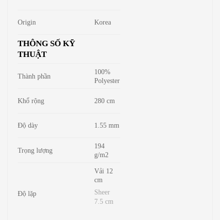
Origin
Korea
THÔNG SỐ KỸ
THUẬT
100%
Thành phần
Polyester
Khổ rộng
280 cm
Độ dày
1.55 mm
194
Trọng lượng
g/m2
Vải 12
cm
Sheer
Độ lặp
7.5 cm