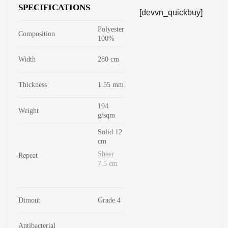
SPECIFICATIONS
[devvn_quickbuy]
Polyester
Composition
100%
Width
280 cm
Thickness
1.55 mm
194
Weight
g/sqm
Solid 12
cm
Sheer
Repeat
7.5 cm
Dimout
Grade 4
Antibacterial