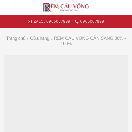
Skip
to
content
ZALO: 0965067899
0965067899
Trang chủ
Cửa hàng
RÈM CẦU VỒNG CẢN SÁNG 90% -
/
/
100%