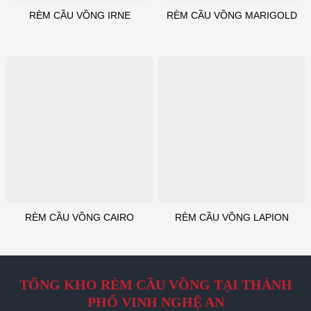
RÈM CẦU VỒNG IRNE
RÈM CẦU VỒNG MARIGOLD
RÈM CẦU VỒNG CAIRO
RÈM CẦU VỒNG LAPION
TỔNG KHO RÈM CẦU VỒNG TẠI THÀNH
PHỐ VINH NGHỆ AN