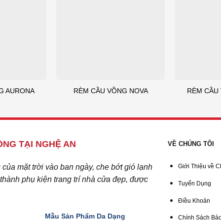
G AURONA
RÈM CẦU VỒNG NOVA
RÈM CẦU
NG TẠI NGHỆ AN
VỀ CHÚNG TÔI
ủa mặt trời vào ban ngày, che bớt gió lạnh
Giới Thiệu về C
hành phụ kiện trang trí nhà cửa đẹp, được
Tuyển Dụng
Điều Khoản
Mẫu Sản Phẩm Da Dạng
Chính Sách Bảo