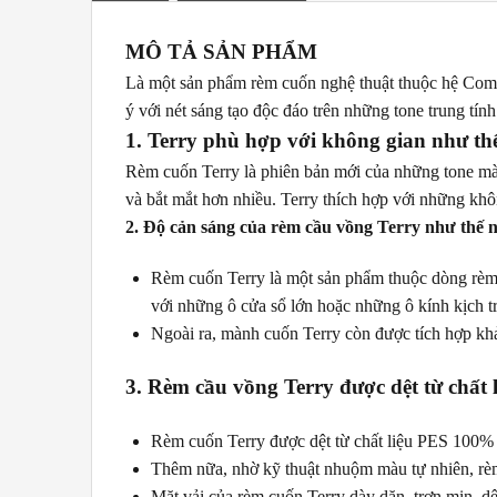
MÔ TẢ SẢN PHẨM
Là một sản phẩm rèm cuốn nghệ thuật thuộc hệ Combi,
ý với nét sáng tạo độc đáo trên những tone trung tín
1. Terry phù hợp với không gian như th
Rèm cuốn Terry là phiên bản mới của những tone màu
và bắt mắt hơn nhiều. Terry thích hợp với những khôn
2. Độ cản sáng của rèm cầu vồng Terry như thế 
Rèm cuốn Terry là một sản phẩm thuộc dòng rèm c
với những ô cửa sổ lớn hoặc những ô kính kịch t
Ngoài ra, mành cuốn Terry còn được tích hợp kh
3. Rèm cầu vồng Terry được dệt từ chất l
Rèm cuốn Terry được dệt từ chất liệu PES 100% 
Thêm nữa, nhờ kỹ thuật nhuộm màu tự nhiên, rèm 
Mặt vải của rèm cuốn Terry dày dặn, trơn mịn, d