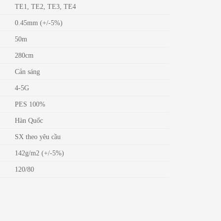
TE1, TE2, TE3, TE4
0.45mm (+/-5%)
50m
280cm
Cản sáng
4-5G
PES 100%
Hàn Quốc
SX theo yêu cầu
142g/m2 (+/-5%)
120/80