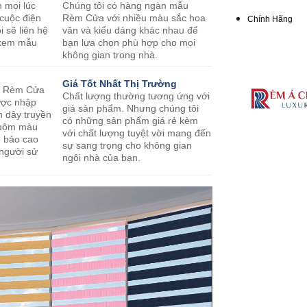
n mọi lúc
Chúng tôi có hàng ngàn mẫu
 cuộc điện
Rèm Cửa với nhiều màu sắc hoa
Chính Hãng
i sẽ liên hệ
văn và kiểu dáng khác nhau để
o xem mẫu
bạn lựa chọn phù hợp cho mọi
không gian trong nhà.
Giá Tốt Nhất Thị Trường
m Rèm Cửa
Chất lượng thường tương ứng với
ược nhập
giá sản phẩm. Nhưng chúng tôi
n dây truyền
có những sản phẩm giá rẻ kèm
nhuộm màu
với chất lượng tuyệt vời mang đến
m bảo cao
sự sang trọng cho không gian
 người sử
ngôi nhà của bạn.