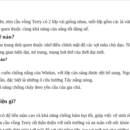
 rèm cầu vồng Terry có 2 lớp vải giống nhau, mỗi lớp gồm các lá vải v
h quen thuộc cùng khả năng cản sáng tốt đáng nể.
ế nào?
 trung tính quen thuộc nhờ điều chỉnh mật độ các sợi màu chủ đạo. N
g gian hiện đại, trẻ trung, mang hơi thở của thời đại mới.
nào?
uốn chống nắng của Winlux, với lớp cản sáng được dệt bổ sung. Ngoài 
rần, đặc biệt là những ô cửa hướng Tây nắng nóng.
ả năng chống cháy theo yêu cầu của gia chủ.
iệu gì?
có độ bền màu cao và khả năng chống bám bụi tốt, giúp việc vệ sinh r
cầu vồng Terry rất thân thiện với môi trường và an toàn với sức khỏe 
ệt xước đơn giản với mật độ sợi chỉ trắng lớn, tạo sự mới mẻ cho nhữn