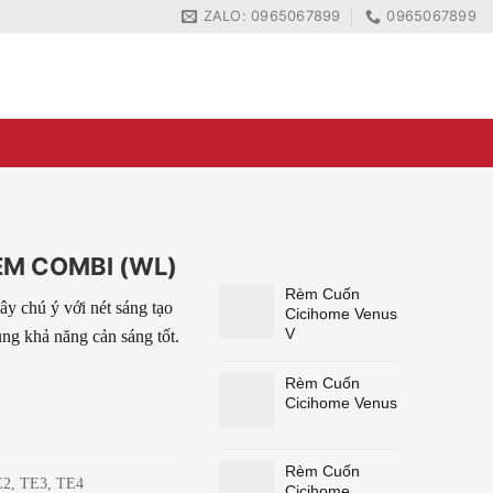
ZALO: 0965067899
0965067899
ZALO: 0965067899
0965067899
ÈM COMBI (WL)
Rèm Cuốn
y chú ý với nét sáng tạo
Cicihome Venus
V
ùng khả năng cản sáng tốt.
Rèm Cuốn
Cicihome Venus
Rèm Cuốn
E2, TE3, TE4
Cicihome