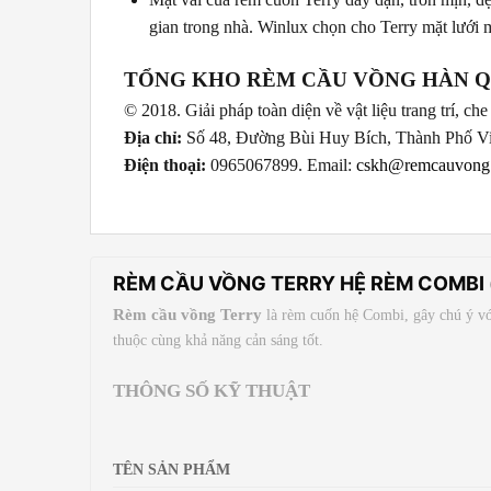
gian trong nhà. Winlux chọn cho Terry mặt lưới 
TỔNG KHO RÈM CẦU VỒNG HÀN Q
© 2018. Giải pháp toàn diện về vật liệu trang trí, c
Địa chỉ:
Số 48, Đường Bùi Huy Bích, Thành Phố V
Điện thoại:
0965067899. Email:
cskh@remcauvong
RÈM CẦU VỒNG TERRY HỆ RÈM COMBI 
Rèm cầu vồng Terry
là rèm cuốn hệ Combi, gây chú ý với
thuộc cùng khả năng cản sáng tốt.
THÔNG SỐ KỸ THUẬT
TÊN SẢN PHẨM