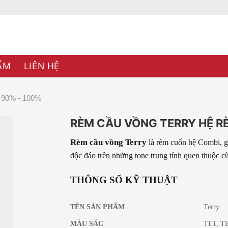
ẨM
LIÊN HỆ
90% - 100%
RÈM CẦU VỒNG TERRY HỆ R
Rèm cầu vồng Terry
là rèm cuốn hệ Combi, gâ
độc đáo trên những tone trung tính quen thuộc c
THÔNG SỐ KỸ THUẬT
TÊN SẢN PHẨM
Terry
MÀU SẮC
TE1, T