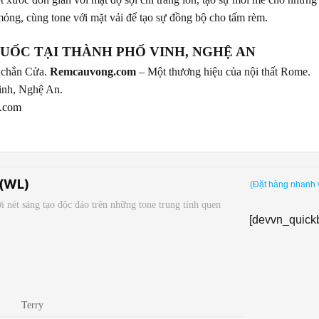
mỏng, cùng tone với mặt vải để tạo sự đồng bộ cho tấm rèm.
UỐC TẠI THÀNH PHỐ VINH, NGHỆ AN
he chắn Cửa.
Remcauvong.com
– Một thương hiệu của nội thất Rome.
inh, Nghệ An.
.com
(WL)
(Đặt hàng nhanh 
 nét sáng tạo độc đáo trên những tone trung tính quen
[devvn_quick
Terry