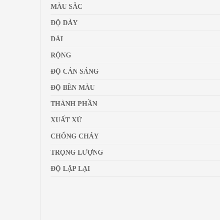
MÀU SẮC
ĐỘ DÀY
DÀI
RỘNG
ĐỘ CẢN SÁNG
ĐỘ BỀN MÀU
THÀNH PHẦN
XUẤT XỨ
CHỐNG CHÁY
TRỌNG LƯỢNG
ĐỘ LẶP LẠI