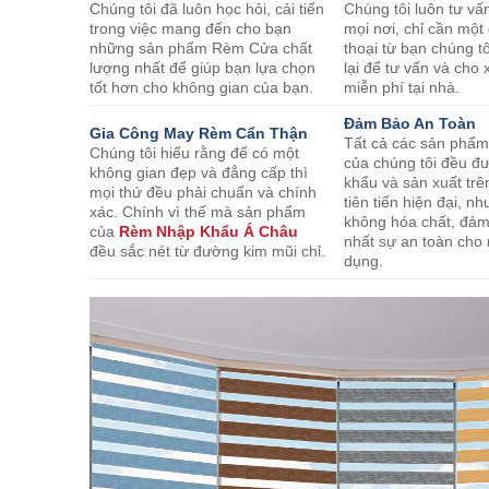
Chúng tôi đã luôn học hỏi, cải tiến
Chúng tôi luôn tư vấ
trong việc mang đến cho bạn
mọi nơi, chỉ cần một
những sản phẩm Rèm Cửa chất
thoại từ bạn chúng tô
lượng nhất để giúp bạn lựa chọn
lại để tư vấn và ch
tốt hơn cho không gian của bạn.
miễn phí tại nhà.
Đảm Bảo An Toàn
Gia Công May Rèm Cẩn Thận
Tất cả các sản phẩ
Chúng tôi hiểu rằng để có một
của chúng tôi đều đ
không gian đẹp và đẳng cấp thì
khẩu và sản xuất trê
mọi thứ đều phải chuẩn và chính
tiên tiến hiện đại, 
xác. Chính vì thế mà sản phẩm
không hóa chất, đả
của
Rèm Nhập Khẩu Á Châu
nhất sự an toàn cho
đều sắc nét từ đường kim mũi chỉ.
dụng.