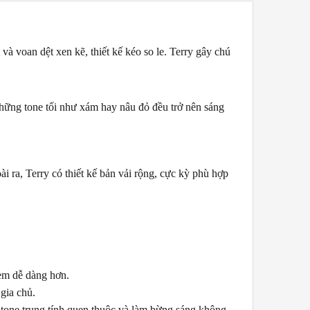
à voan dệt xen kẽ, thiết kế kéo so le. Terry gây chú
hững tone tối như xám hay nâu đỏ đều trở nên sáng
ra, Terry có thiết kế bản vải rộng, cực kỳ phù hợp
èm dễ dàng hơn.
gia chủ.
g tone trung tính quen thuộc và làm bừng sáng không