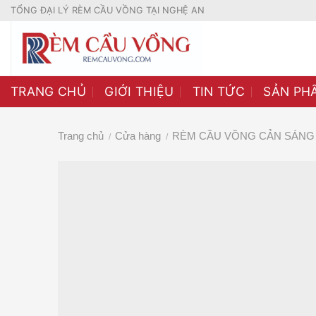
Skip
TỔNG ĐẠI LÝ RÈM CẦU VỒNG TẠI NGHỆ AN
to
content
TRANG CHỦ
GIỚI THIỆU
TIN TỨC
SẢN PH
Trang chủ
Cửa hàng
RÈM CẦU VỒNG CẢN SÁNG 
/
/