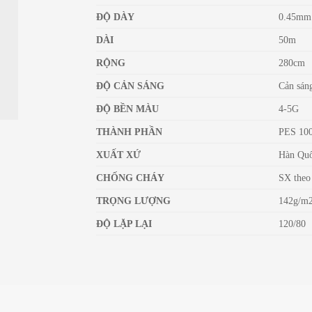
ĐỘ DÀY
0.45mm
DÀI
50m
RỘNG
280cm
ĐỘ CẢN SÁNG
Cản sán
ĐỘ BỀN MÀU
4-5G
THÀNH PHẦN
PES 10
XUẤT XỨ
Hàn Qu
CHỐNG CHÁY
SX theo
TRỌNG LƯỢNG
142g/m2
ĐỘ LẶP LẠI
120/80