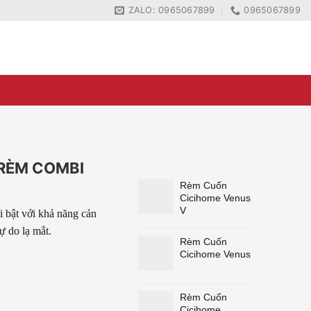
ZALO: 0965067899
0965067899
ZALO: 0965067899
0965067899
 RÈM COMBI
Rèm Cuốn
Cicihome Venus
V
 bật với khả năng cản
ự do lạ mắt.
Rèm Cuốn
Cicihome Venus
Rèm Cuốn
Cicihome