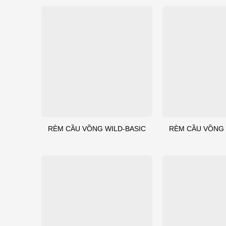
RÈM CẦU VỒNG WILD-BASIC
RÈM CẦU VỒNG 