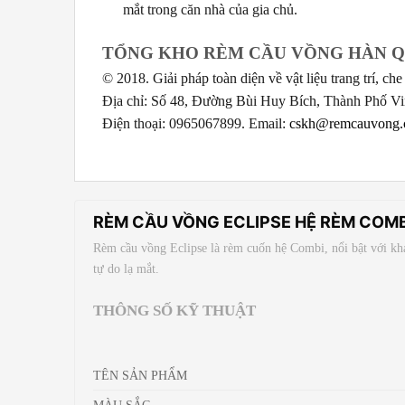
mắt trong căn nhà của gia chủ.
TỔNG KHO RÈM CẦU VỒNG HÀN Q
© 2018. Giải pháp toàn diện về vật liệu trang trí, c
Địa chỉ: Số 48, Đường Bùi Huy Bích, Thành Phố V
Điện thoại: 0965067899. Email:
cskh@remcauvong
RÈM CẦU VỒNG ECLIPSE HỆ RÈM COMB
Rèm cầu vồng Eclipse là rèm cuốn hệ Combi, nổi bật với kh
tự do lạ mắt.
THÔNG SỐ KỸ THUẬT
TÊN SẢN PHẨM
MÀU SẮC