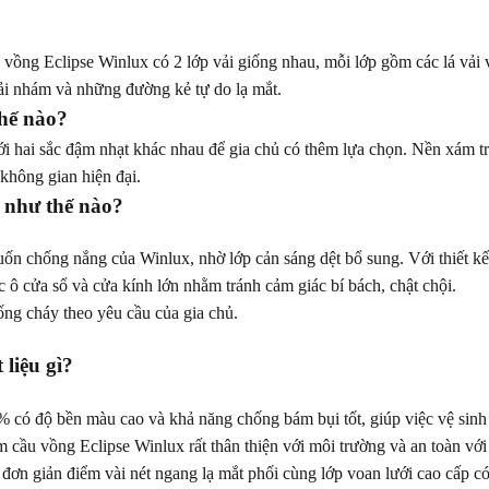
ồng Eclipse Winlux có 2 lớp vải giống nhau, mỗi lớp gồm các lá vải và
vải nhám và những đường kẻ tự do lạ mắt.
thế nào?
hai sắc đậm nhạt khác nhau để gia chủ có thêm lựa chọn. Nền xám trơn
 không gian hiện đại.
e như thế nào?
n chống nắng của Winlux, nhờ lớp cản sáng dệt bổ sung. Với thiết kế 
c ô cửa sổ và cửa kính lớn nhằm tránh cảm giác bí bách, chật chội.
ống cháy theo yêu cầu của gia chủ.
 liệu gì?
% có độ bền màu cao và khả năng chống bám bụi tốt, giúp việc vệ sin
cầu vồng Eclipse Winlux rất thân thiện với môi trường và an toàn với 
ơn giản điểm vài nét ngang lạ mắt phối cùng lớp voan lưới cao cấp có 