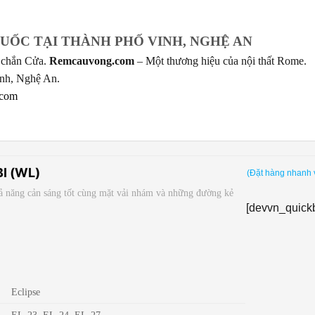
UỐC TẠI THÀNH PHỐ VINH, NGHỆ AN
he chắn Cửa.
Remcauvong.com
– Một thương hiệu của nội thất Rome.
inh, Nghệ An.
.com
I (WL)
(Đặt hàng nhanh 
ả năng cản sáng tốt cùng mặt vải nhám và những đường kẻ
[devvn_quick
Eclipse
EL-23, EL-24, EL-27