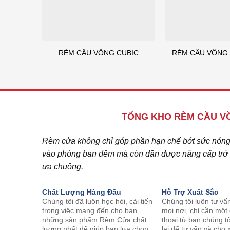
RÈM CẦU VỒNG CUBIC
RÈM CẦU VỒNG 
TỔNG KHO RÈM CẦU VỒ
Rèm cửa không chỉ góp phần hạn chế bớt sức nóng c
vào phòng ban đêm mà còn dần được nâng cấp trở t
ưa chuộng.
Chất Lượng Hàng Đầu
Hỗ Trợ Xuất Sắc
Chúng tôi đã luôn học hỏi, cải tiến
Chúng tôi luôn tư vấ
trong việc mang đến cho bạn
mọi nơi, chỉ cần một
những sản phẩm Rèm Cửa chất
thoại từ bạn chúng tô
lượng nhất để giúp bạn lựa chọn
lại để tư vấn và ch