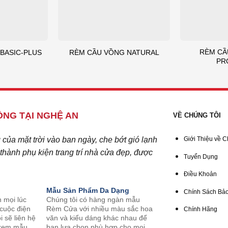
RÈM CẦ
BASIC-PLUS
RÈM CẦU VỒNG NATURAL
PR
NG TẠI NGHỆ AN
VỀ CHÚNG TÔI
ủa mặt trời vào ban ngày, che bớt gió lạnh
Giới Thiệu về C
hành phụ kiện trang trí nhà cửa đẹp, được
Tuyển Dụng
Điều Khoản
Mẫu Sản Phẩm Da Dạng
Chính Sách Bảo
n mọi lúc
Chúng tôi có hàng ngàn mẫu
 cuộc điện
Rèm Cửa với nhiều màu sắc hoa
Chính Hãng
i sẽ liên hệ
văn và kiểu dáng khác nhau để
o xem mẫu
bạn lựa chọn phù hợp cho mọi