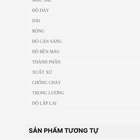
ĐỘ DÀY
DÀI
RỘNG
ĐỘ CẢN SÁNG
ĐỘ BỀN MÀU
THÀNH PHẦN
XUẤT XỨ
CHỐNG CHÁY
TRỌNG LƯỢNG
ĐỘ LẶP LẠI
SẢN PHẨM TƯƠNG TỰ