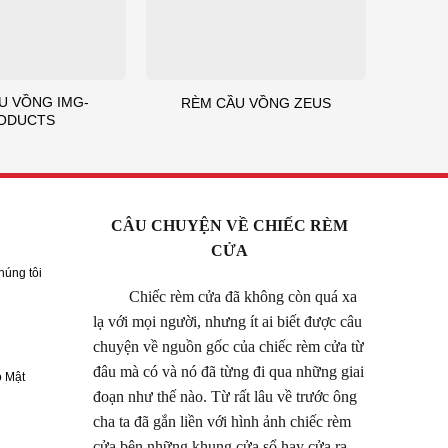
U VỒNG IMG-
RÈM CẦU VỒNG ZEUS
ODUCTS
CÂU CHUYỆN VỀ CHIẾC RÈM
CỬA
húng tôi
Chiếc rèm cửa đã không còn quá xa
lạ với mọi người, nhưng ít ai biết được câu
chuyện về nguồn gốc của chiếc rèm cửa từ
đâu mà có và nó đã từng đi qua những giai
 Mật
đoạn như thế nào. Từ rất lâu về trước ông
cha ta đã gắn liền với hình ảnh chiếc rèm
cửa bên những khung cửa sổ hay cửa ra