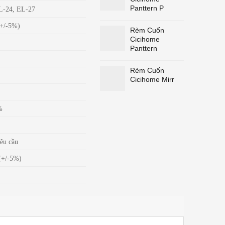
Panttern P
L-24, EL-27
+/-5%)
Rèm Cuốn
Cicihome
Panttern
Rèm Cuốn
Cicihome Mirr
%
c
êu cầu
(+/-5%)