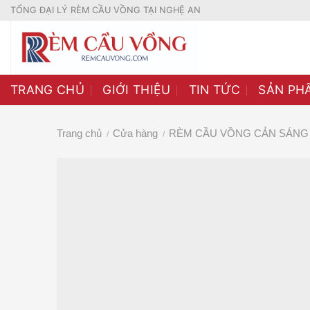
Skip
TỔNG ĐẠI LÝ RÈM CẦU VỒNG TẠI NGHỆ AN
to
content
TRANG CHỦ
GIỚI THIỆU
TIN TỨC
SẢN PH
Trang chủ
Cửa hàng
RÈM CẦU VỒNG CẢN SÁNG 
/
/