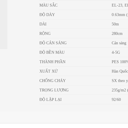
MÀU SẮC
EL-23, E
ĐỘ DÀY
0.63mm (
DÀI
50m
RỘNG
280cm
ĐỘ CẢN SÁNG
Cản sáng
ĐỘ BỀN MÀU
4-5G
THÀNH PHẦN
PES 100
XUẤT XỨ
Hàn Quố
CHỐNG CHÁY
SX theo y
TRỌNG LƯỢNG
235g/m2 
ĐỘ LẶP LẠI
92/60