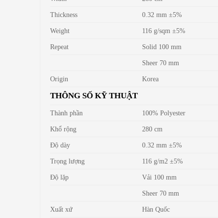
Thickness
0.32 mm ±5%
Weight
116 g/sqm ±5%
Repeat
Solid 100 mm
Sheer 70 mm
Origin
Korea
THÔNG SỐ KỸ THUẬT
Thành phần
100% Polyester
Khổ rộng
280 cm
Độ dày
0.32 mm ±5%
Trọng lượng
116 g/m2 ±5%
Độ lặp
Vải 100 mm
Sheer 70 mm
Xuất xứ
Hàn Quốc