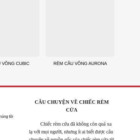
 VỒNG CUBIC
RÈM CẦU VỒNG AURONA
CÂU CHUYỆN VỀ CHIẾC RÈM
CỬA
húng tôi
Chiếc rèm cửa đã không còn quá xa
lạ với mọi người, nhưng ít ai biết được câu
chuyện về nguồn gốc của chiếc rèm cửa từ