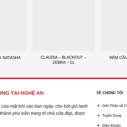
CLAUDIA – BLACKOUT –
G NATASHA
RÈM CẦU
ZEBRA – CL
NG TẠI NGHỆ AN
VỀ CHÚNG TÔI
ủa mặt trời vào ban ngày, che bớt gió lạnh
Giới Thiệu về C
hành phụ kiện trang trí nhà cửa đẹp, được
Tuyển Dụng
Điều Khoản