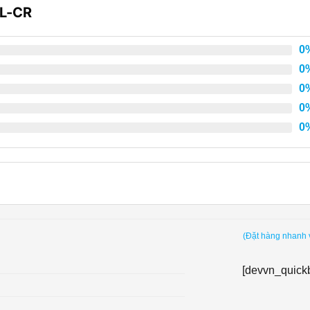
L-CR
0
0
0
0
0
(Đặt hàng nhanh 
[devvn_quick