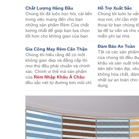
Chất Lượng Hàng Đầu
Hỗ Trợ Xuất Sắc
Chúng tôi đã luôn học hỏi, cải tiến
Chúng tôi luôn tư vấ
trong việc mang đến cho bạn
mọi nơi, chỉ cần một
những sản phẩm Rèm Cửa chất
thoại từ bạn chúng tô
lượng nhất để giúp bạn lựa chọn
lại để tư vấn và ch
tốt hơn cho không gian của bạn.
miễn phí tại nhà.
Đảm Bảo An Toàn
Gia Công May Rèm Cẩn Thận
Tất cả các sản phẩ
Chúng tôi hiểu rằng để có một
của chúng tôi đều đ
không gian đẹp và đẳng cấp thì
khẩu và sản xuất trê
mọi thứ đều phải chuẩn và chính
tiên tiến hiện đại, 
xác. Chính vì thế mà sản phẩm
không hóa chất, đả
của
Rèm Nhập Khẩu Á Châu
nhất sự an toàn cho
đều sắc nét từ đường kim mũi chỉ.
dụng.