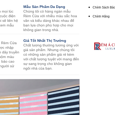
Mẫu Sản Phẩm Da Dạng
Chính Sách Bảo
n mọi lúc
Chúng tôi có hàng ngàn mẫu
 cuộc điện
Rèm Cửa với nhiều màu sắc hoa
Chính Hãng
i sẽ liên hệ
văn và kiểu dáng khác nhau để
o xem mẫu
bạn lựa chọn phù hợp cho mọi
không gian trong nhà.
Giá Tốt Nhất Thị Trường
m Rèm Cửa
Chất lượng thường tương ứng với
ược nhập
giá sản phẩm. Nhưng chúng tôi
n dây truyền
có những sản phẩm giá rẻ kèm
nhuộm màu
với chất lượng tuyệt vời mang đến
m bảo cao
sự sang trọng cho không gian
 người sử
ngôi nhà của bạn.