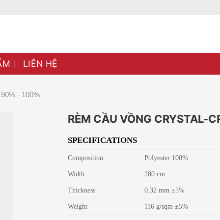
ẨM
LIÊN HỆ
90% - 100%
RÈM CẦU VỒNG CRYSTAL-C
SPECIFICATIONS
Composition
Polyester 100%
Width
280 cm
Thickness
0.32 mm ±5%
Weight
116 g/sqm ±5%