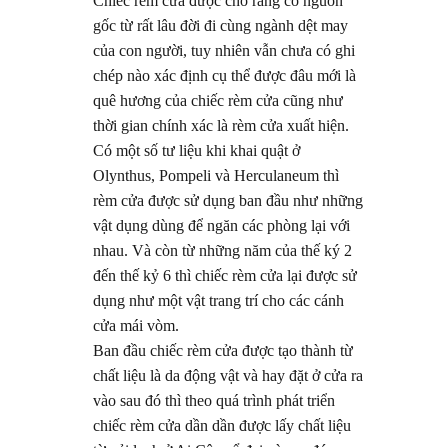
Chiếc rèm cửa được cho rằng có nguồn
gốc từ rất lâu đời đi cùng ngành dệt may
của con người, tuy nhiên vẫn chưa có ghi
chép nào xác định cụ thể được đâu mới là
quê hương của chiếc rèm cửa cũng như
thời gian chính xác là rèm cửa xuất hiện.
Có một số tư liệu khi khai quật ở
Olynthus, Pompeli và Herculaneum thì
rèm cửa được sử dụng ban đầu như những
vật dụng dùng để ngăn các phòng lại với
nhau. Và còn từ những năm của thế ký 2
đến thế kỷ 6 thì chiếc rèm cửa lại được sử
dụng như một vật trang trí cho các cánh
cửa mái vòm.
Ban đầu chiếc rèm cửa được tạo thành từ
chất liệu là da động vật và hay đặt ở cửa ra
vào sau đó thì theo quá trình phát triển
chiếc rèm cửa dần dần được lấy chất liệu