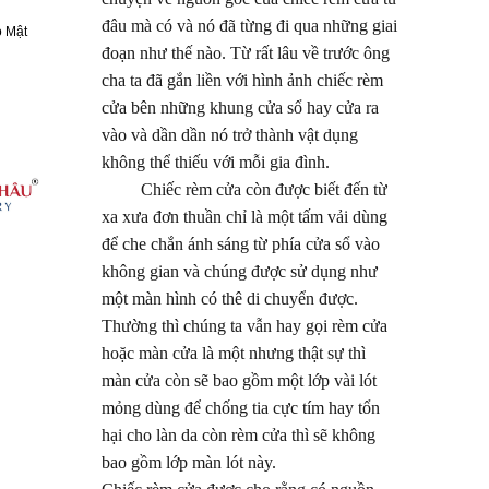
đâu mà có và nó đã từng đi qua những giai
 Mật
đoạn như thế nào. Từ rất lâu về trước ông
cha ta đã gắn liền với hình ảnh chiếc rèm
cửa bên những khung cửa sổ hay cửa ra
vào và dần dần nó trở thành vật dụng
không thể thiếu với mỗi gia đình.
Chiếc rèm cửa còn được biết đến từ
xa xưa đơn thuần chỉ là một tấm vải dùng
để che chắn ánh sáng từ phía cửa sổ vào
không gian và chúng được sử dụng như
một màn hình có thê di chuyển được.
Thường thì chúng ta vẫn hay gọi rèm cửa
hoặc màn cửa là một nhưng thật sự thì
màn cửa còn sẽ bao gồm một lớp vài lót
mỏng dùng để chống tia cực tím hay tổn
hại cho làn da còn rèm cửa thì sẽ không
bao gồm lớp màn lót này.