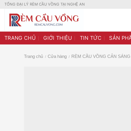
Skip
TỔNG ĐẠI LÝ RÈM CẦU VỒNG TẠI NGHỆ AN
to
content
TRANG CHỦ
GIỚI THIỆU
TIN TỨC
SẢN PH
Trang chủ
Cửa hàng
RÈM CẦU VỒNG CẢN SÁNG 
/
/