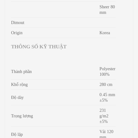
Sheer 80
mm
Dimout
Origin
Korea
THÔNG SỐ KỸ THUẬT
Polyester
Thành phần
100%
Khổ rộng
280 cm
0.45 mm
Độ dày
±5%
231
Trọng lượng
g/m2
±5%
Vải 120
Độ lặp
mm