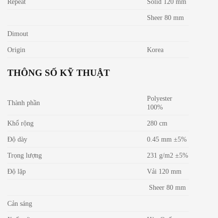
Repeat
Solid 120 mm
Sheer 80 mm
Dimout
Origin
Korea
THÔNG SỐ KỸ THUẬT
Polyester
Thành phần
100%
Khổ rộng
280 cm
Độ dày
0.45 mm ±5%
Trọng lượng
231 g/m2 ±5%
Độ lặp
Vải 120 mm
Sheer 80 mm
Cản sáng