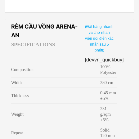
RÈM CẦU VỒNG ARENA-
(Đặt hàng nhanh
và chờ nhân
AN
viên gọi điện xác
SPECIFICATIONS
nhận sau 5
phút!)
[devvn_quickbuy]
100%
Composition
Polyester
Width
280 cm
0.45 mm
Thickness
±5%
231
Weight
g/sqm
±5%
Solid
Repeat
120 mm