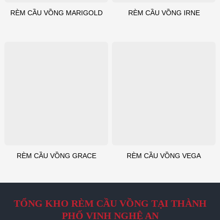
RÈM CẦU VỒNG MARIGOLD
RÈM CẦU VỒNG IRNE
RÈM CẦU VỒNG GRACE
RÈM CẦU VỒNG VEGA
TỔNG KHO RÈM CẦU VỒNG TẠI THÀNH
PHỐ VINH NGHỆ AN