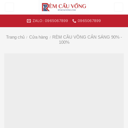
Skip
to
content
ZALO: 0965067899
0965067899
Trang chủ
Cửa hàng
RÈM CẦU VỒNG CẢN SÁNG 90% -
/
/
100%