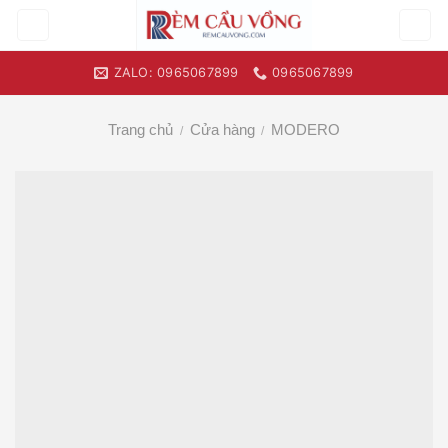
Skip
to
content
ZALO: 0965067899
0965067899
Trang chủ
Cửa hàng
MODERO
/
/