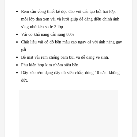
Rèm cầu vồng thiết kế độc đáo với cấu tạo bởi hai lớp,
mỗi lớp đan xen vải và lưới giúp dễ dàng điều chỉnh ảnh
sáng nhờ kéo so le 2 lớp
Vải có khả năng cản sáng 80%
Chất liệu vải có độ bền màu cao ngay cả với ánh nắng gay
gắt
Bề mặt vải rèm chống bám bụi và dễ dàng vệ sinh.
Phụ kiện hợp kim nhôm siêu bền.
Dây kéo rèm dạng dây dù siêu chắc, dùng 10 năm không
đứt.