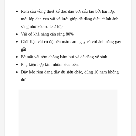
Rèm cầu vồng thiết kế độc đáo với cấu tạo bởi hai lớp,
mỗi lớp đan xen vải và lưới giúp dễ dàng điều chỉnh ảnh
sáng nhờ kéo so le 2 lớp
Vải có khả năng cản sáng 80%
Chất liệu vải có độ bền màu cao ngay cả với ánh nắng gay
gắt
Bề mặt vải rèm chống bám bụi và dễ dàng vệ sinh.
Phụ kiện hợp kim nhôm siêu bền.
Dây kéo rèm dạng dây dù siêu chắc, dùng 10 năm không
đứt.