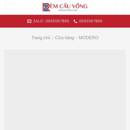
Skip
to
content
ZALO: 0965067899
0965067899
Trang chủ
Cửa hàng
MODERO
/
/