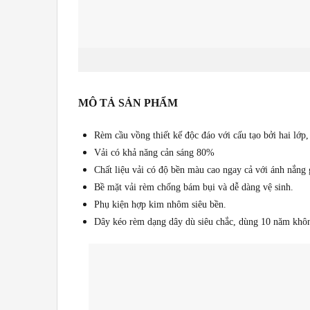
MÔ TẢ SẢN PHẨM
Rèm cầu vồng thiết kế độc đáo với cấu tạo bởi hai lớp,
Vải có khả năng cản sáng 80%
Chất liệu vải có độ bền màu cao ngay cả với ánh nắng 
Bề mặt vải rèm chống bám bụi và dễ dàng vệ sinh.
Phụ kiện hợp kim nhôm siêu bền.
Dây kéo rèm dạng dây dù siêu chắc, dùng 10 năm khô