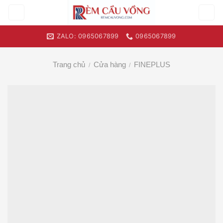
Skip
to
content
ZALO: 0965067899
0965067899
Trang chủ
Cửa hàng
FINEPLUS
/
/