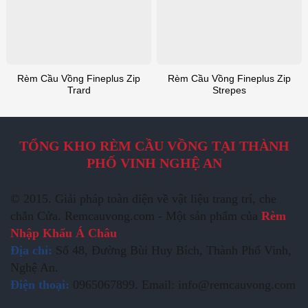
Rèm Cầu Vồng Fineplus Zip
Rèm Cầu Vồng Fineplus Zip
Trard
Strepes
TỔNG KHO RÈM CẦU VỒNG TẠI THÀNH
PHỐ VINH NGHỆ AN
© 2015. Giải pháp toàn diện về vật liệu trang trí, che
chắn Cửa. Remcauvong.com - Một sản phẩm của
Rèm
Nhập Khẩu Á Châu
Địa chỉ:
Số 48, Đường Bùi Huy Bích, Thành Phố Vinh,
Nghệ An.
Điện thoại:
0965067899. Email: info@remcauvong.com