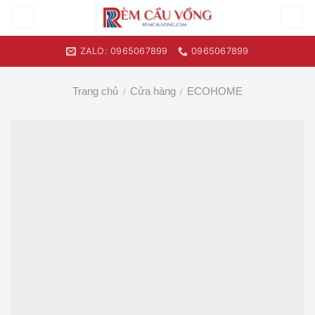
Skip
to
content
ZALO: 0965067899
0965067899
Trang chủ
Cửa hàng
ECOHOME
/
/