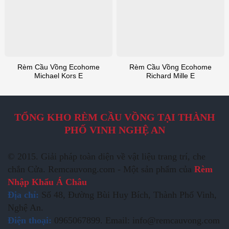
Rèm Cầu Vồng Ecohome
Rèm Cầu Vồng Ecohome
Michael Kors E
Richard Mille E
TỔNG KHO RÈM CẦU VỒNG TẠI THÀNH
PHỐ VINH NGHỆ AN
© 2015. Giải pháp toàn diện về vật liệu trang trí, che
chắn Cửa. Remcauvong.com - Một sản phẩm của
Rèm
Nhập Khẩu Á Châu
Địa chỉ:
Số 48, Đường Bùi Huy Bích, Thành Phố Vinh,
Nghệ An.
Điện thoại:
0965067899. Email: info@remcauvong.com