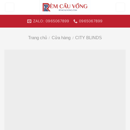
Skip
to
content
ZALO: 0965067899
0965067899
Trang chủ
Cửa hàng
CITY BLINDS
/
/