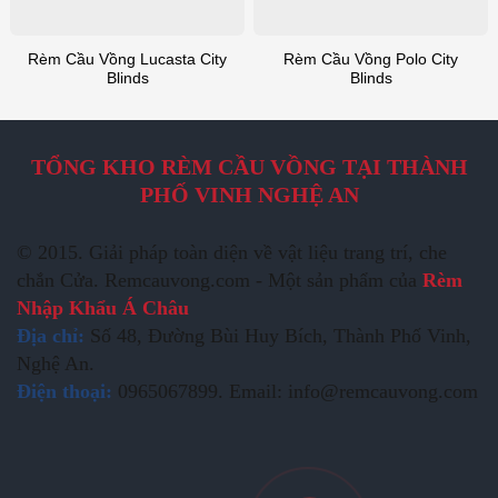
Rèm Cầu Vồng Lucasta City
Rèm Cầu Vồng Polo City
Blinds
Blinds
TỔNG KHO RÈM CẦU VỒNG TẠI THÀNH
PHỐ VINH NGHỆ AN
© 2015. Giải pháp toàn diện về vật liệu trang trí, che
chắn Cửa. Remcauvong.com - Một sản phẩm của
Rèm
Nhập Khẩu Á Châu
Địa chỉ:
Số 48, Đường Bùi Huy Bích, Thành Phố Vinh,
Nghệ An.
Điện thoại:
0965067899. Email: info@remcauvong.com