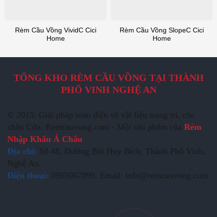
Rèm Cầu Vồng VividC Cici
Rèm Cầu Vồng SlopeC Cici
Home
Home
TỔNG KHO RÈM CẦU VỒNG TẠI THÀNH
PHỐ VINH NGHỆ AN
© 2015. Giải pháp toàn diện về vật liệu trang trí, che
chắn Cửa. Remcauvong.com - Một sản phẩm của
Rèm
Nhập Khẩu Á Châu
Địa chỉ:
Số 48, Đường Bùi Huy Bích, Thành Phố Vinh,
Nghệ An.
Điện thoại:
0965067899. Email: info@remcauvong.com