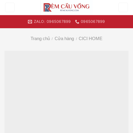
Skip
to
content
ZALO: 0965067899
0965067899
Trang chủ
Cửa hàng
CICI HOME
/
/