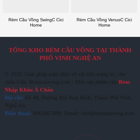
Rèm Cầu Vồng SwingC Cici
Rèm Cầu Vồng VenusC Cici
Home
Home
TỔNG KHO RÈM CẦU VỒNG TẠI THÀNH
PHỐ VINH NGHỆ AN
© 2015. Giải pháp toàn diện về vật liệu trang trí, che
chắn Cửa. Remcauvong.com - Một sản phẩm của
Rèm
Nhập Khẩu Á Châu
Địa chỉ:
Số 48, Đường Bùi Huy Bích, Thành Phố Vinh,
Nghệ An.
Điện thoại:
0965067899. Email: info@remcauvong.com