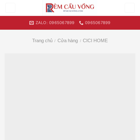
Skip
to
content
ZALO: 0965067899
0965067899
Trang chủ
Cửa hàng
CICI HOME
/
/