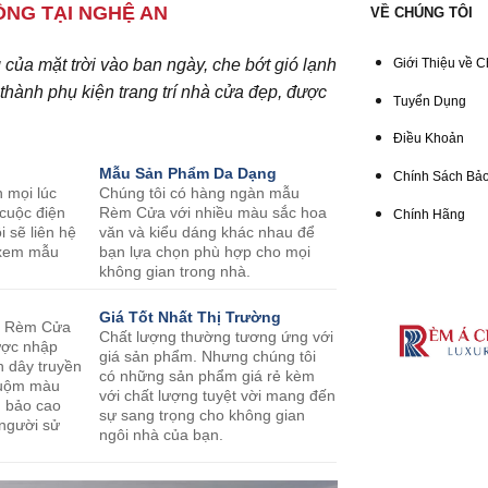
NG TẠI NGHỆ AN
VỀ CHÚNG TÔI
ủa mặt trời vào ban ngày, che bớt gió lạnh
Giới Thiệu về C
hành phụ kiện trang trí nhà cửa đẹp, được
Tuyển Dụng
Điều Khoản
Mẫu Sản Phẩm Da Dạng
Chính Sách Bảo
n mọi lúc
Chúng tôi có hàng ngàn mẫu
 cuộc điện
Rèm Cửa với nhiều màu sắc hoa
Chính Hãng
i sẽ liên hệ
văn và kiểu dáng khác nhau để
o xem mẫu
bạn lựa chọn phù hợp cho mọi
không gian trong nhà.
Giá Tốt Nhất Thị Trường
m Rèm Cửa
Chất lượng thường tương ứng với
ược nhập
giá sản phẩm. Nhưng chúng tôi
n dây truyền
có những sản phẩm giá rẻ kèm
nhuộm màu
với chất lượng tuyệt vời mang đến
m bảo cao
sự sang trọng cho không gian
 người sử
ngôi nhà của bạn.