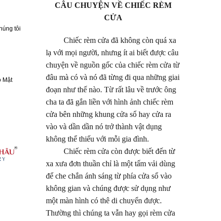
CÂU CHUYỆN VỀ CHIẾC RÈM
CỬA
húng tôi
Chiếc rèm cửa đã không còn quá xa
lạ với mọi người, nhưng ít ai biết được câu
chuyện về nguồn gốc của chiếc rèm cửa từ
đâu mà có và nó đã từng đi qua những giai
 Mật
đoạn như thế nào. Từ rất lâu về trước ông
cha ta đã gắn liền với hình ảnh chiếc rèm
cửa bên những khung cửa sổ hay cửa ra
vào và dần dần nó trở thành vật dụng
không thể thiếu với mỗi gia đình.
Chiếc rèm cửa còn được biết đến từ
xa xưa đơn thuần chỉ là một tấm vải dùng
để che chắn ánh sáng từ phía cửa sổ vào
không gian và chúng được sử dụng như
một màn hình có thê di chuyển được.
Thường thì chúng ta vẫn hay gọi rèm cửa