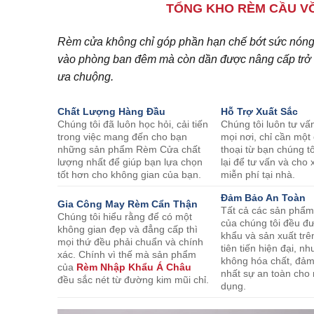
TỔNG KHO RÈM CẦU VỒ
Rèm cửa không chỉ góp phần hạn chế bớt sức nóng c
vào phòng ban đêm mà còn dần được nâng cấp trở t
ưa chuộng.
Chất Lượng Hàng Đầu
Hỗ Trợ Xuất Sắc
Chúng tôi đã luôn học hỏi, cải tiến
Chúng tôi luôn tư vấ
trong việc mang đến cho bạn
mọi nơi, chỉ cần một
những sản phẩm Rèm Cửa chất
thoại từ bạn chúng tô
lượng nhất để giúp bạn lựa chọn
lại để tư vấn và ch
tốt hơn cho không gian của bạn.
miễn phí tại nhà.
Đảm Bảo An Toàn
Gia Công May Rèm Cẩn Thận
Tất cả các sản phẩ
Chúng tôi hiểu rằng để có một
của chúng tôi đều đ
không gian đẹp và đẳng cấp thì
khẩu và sản xuất trê
mọi thứ đều phải chuẩn và chính
tiên tiến hiện đại, 
xác. Chính vì thế mà sản phẩm
không hóa chất, đả
của
Rèm Nhập Khẩu Á Châu
nhất sự an toàn cho
đều sắc nét từ đường kim mũi chỉ.
dụng.